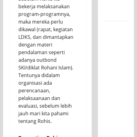
bekerja melaksanakan
untuk
program-programnya,
Kelasnya
maka mereka perlu
Workshop
dikawal (rapat, kegiatan
Samurai
LDKS, dan dimantapkan
Edu
dengan materi
Painting,
pendalaman seperti
Mengasah
adanya outbond
Kreativitas
SKI/diklat Rohani Islam).
Siswa
Tentunya didalam
SMK PGRI
organisasi ada
1
perencanaan,
Surabaya
pelaksaanaan dan
Menuju
evaluasi, sebelum lebih
Ajang
jauh mari kita pahami
Kompetisi
tentang Rohis.
Jawa
Timur