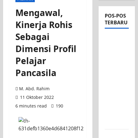
Mengawal,
POS-POS
Kinerja Rohis
TERBARU
Sebagai
Apel Pagi
di Tengah
Dimensi Profil
Sejuknya
Pelajar
Halaman
SMK PGRI
Pancasila
1
Surabaya,
M. Abd. Rahim
Semangat
11 Oktober 2022
Baru
6 minutes read
190
Tahun
Ajaran
2026/2027
Tim TITL