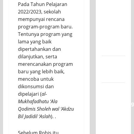
Pada Tahun Pelajaran
SKAGRISA
2022/2023, sekolah
Raih
mempunyai rencana
Juara 1
program-program baru.
UNESA
Tentunya program yang
PLC
lama yang baik
Competition
dipertahankan dan
II 2026
dilanjutkan, serta
Jadwal
merencanakan program
MPLS
baru yang lebih baik,
2026-2027
mencoba untuk
dikonsumsi dan
XI TITL 1
dipelajari (
al-
Dominasi
Mukhafadhatu ‘Ala
Classmeeting
Qodimis Sholeh wal ‘Akdzu
2026,
Bil Jadidil ‘Aslah
). .
Raih Tiga
Gelar
Sebelum Rohis itu
Juara