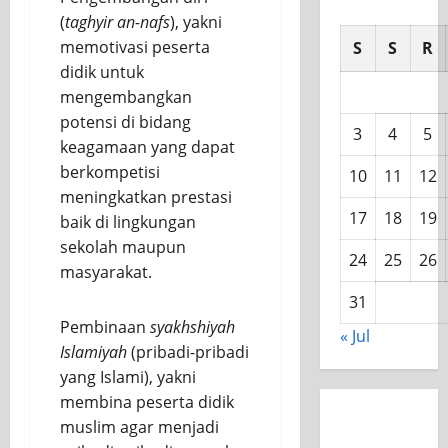
(
taghyir an-nafs
), yakni
memotivasi peserta
S
S
R
didik untuk
mengembangkan
potensi di bidang
3
4
5
keagamaan yang dapat
berkompetisi
10
11
12
meningkatkan prestasi
17
18
19
baik di lingkungan
sekolah maupun
24
25
26
masyarakat.
31
Pembinaan
syakhshiyah
« Jul
Islamiyah
(pribadi-pribadi
yang Islami), yakni
membina peserta didik
muslim agar menjadi