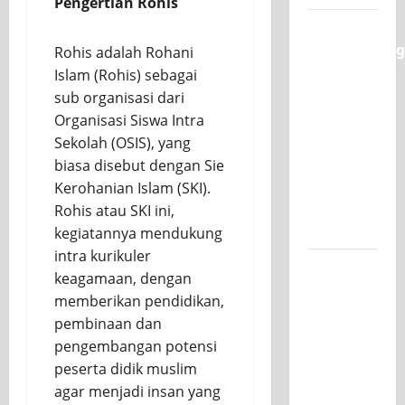
Pengertian Rohis
Semarak
Classmeeting
Rohis adalah Rohani
SMK PGRI
Islam (Rohis) sebagai
1
sub organisasi dari
Surabaya,
Organisasi Siswa Intra
Ajang
Sekolah (OSIS), yang
Unjuk
biasa disebut dengan Sie
Bakat
Kerohanian Islam (SKI).
Pasca-
Rohis atau SKI ini,
Ujian SAS
kegiatannya mendukung
intra kurikuler
Jurusan
keagamaan, dengan
Mesin
memberikan pendidikan,
SMK PGRI
pembinaan dan
1
pengembangan potensi
Surabaya,
peserta didik muslim
Raih
agar menjadi insan yang
Juara 3