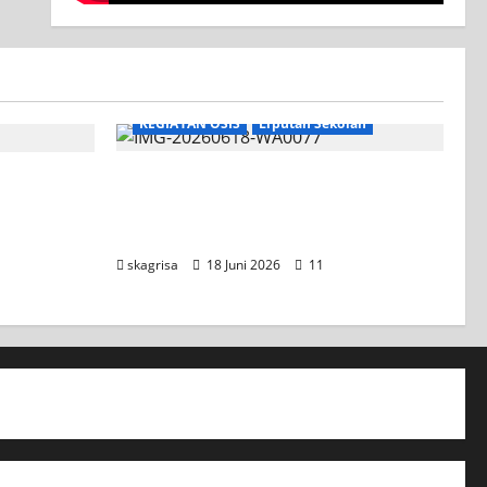
KEGIATAN OSIS
Liputan Sekolah
XI TITL 1 Dominasi Classmeeting
2026, Raih Tiga Gelar Juara untuk
Kelasnya
skagrisa
18 Juni 2026
11