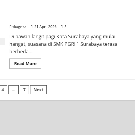
about
Bekali
PKL
Gelombang
Pelaksanaan ujian PAT(XII) dan STS (X dan XI)
2;
Siswa
skagrisa
21 April 2026
5
Kelas
XI
SMK
Di bawah langit pagi Kota Surabaya yang mulai
PGRI
hangat, suasana di SMK PGRI 1 Surabaya terasa
1
Surabaya
berbeda....
Read
Read More
more
about
Pelaksanaan
ujian
PAT(XII)
si
dan
4
…
7
Next
STS
(X
dan
XI)