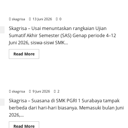
Semarak Classmeeting SMK PGRI 1 Surabaya,
Ajang Unjuk Bakat Pasca-Ujian SAS
skagrisa
13 Juni 2026
0
Skagrisa – Usai menuntaskan rangkaian Ujian
Sumatif Akhir Semester (SAS) Genap periode 4–12
Juni 2026, siswa-siswi SMK...
Read
Read More
more
about
Semarak
Classmeeting
SMK
Semangat Ujian di Tengah Kebersamaan, SMK
PGRI
1
PGRI 1 Surabaya Gelar SAS Genap 2026
Surabaya,
Ajang
skagrisa
9 Juni 2026
2
Unjuk
Bakat
Skagrisa – Suasana di SMK PGRI 1 Surabaya tampak
Pasca-
Ujian
berbeda dari hari-hari biasanya. Memasuki bulan Juni
SAS
2026,...
Read
Read More