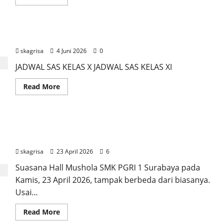
more
about
Semangat
Ujian
di
JADWAL SAS GENAP 2026
Tengah
Kebersamaan,
skagrisa
4 Juni 2026
0
SMK
PGRI
1
JADWAL SAS KELAS X JADWAL SAS KELAS XI
Surabaya
Gelar
Read
Read More
SAS
more
Genap
about
2026
JADWAL
SAS
GENAP
Bekali PKL Gelombang 2; Siswa Kelas XI SMK PGRI
2026
1 Surabaya
skagrisa
23 April 2026
6
Suasana Hall Mushola SMK PGRI 1 Surabaya pada
Kamis, 23 April 2026, tampak berbeda dari biasanya.
Usai...
Read
Read More
more