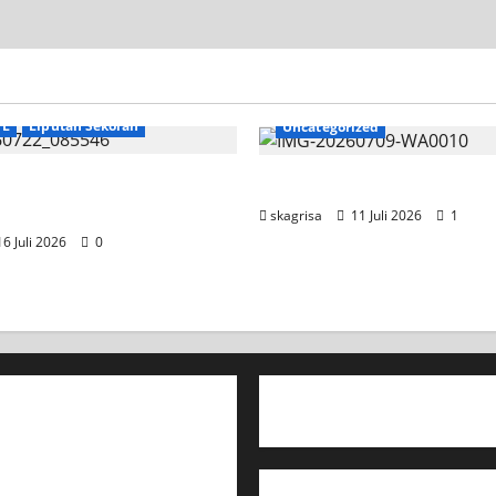
TL
Liputan Sekolah
Uncategorized
SKAGRISA Raih Juara 1
Jadwal MPLS 2026-2027
 Competition II 2026
skagrisa
11 Juli 2026
1
6 Juli 2026
0