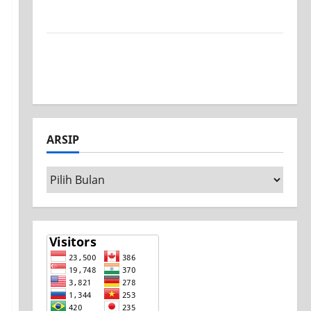
Surabaya, Ajang Unjuk Bakat Pasca-Ujian
SAS
Jurusan Mesin SMK PGRI 1 Surabaya, Raih
Juara 3 Nasional MSC CAD Competition
2026
ARSIP
Arsip