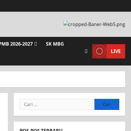
PMB 2026-2027
SK MBG
LIVE
Cari
untuk:
POS-POS TERBARU