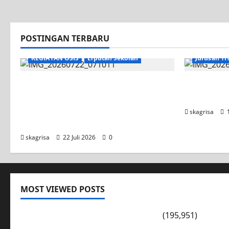
POSTINGAN TERBARU
KEGIATAN OSIS
Liputan Sekolah
Jurusan TI
Apel Pagi di Tengah Sejuknya
Tim TITL 
Halaman SMK PGRI 1 Surabaya,
UNESA PLC
Semangat Baru Tahun Ajaran
skagrisa
1
2026/2027
skagrisa
22 Juli 2026
0
MOST VIEWED POSTS
PENGARAHAN, BAHAYA GENGSTER
(195,951)