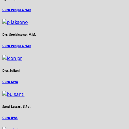
Guru PenJas OrKes
Drs. Soelaksono, M.M.
Guru PenJas OrKes
Dra. Suliani
Guru KWU
Santi Lestari, S.Pd.
Guru IPAS