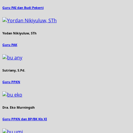
Guru PAI dan Budi Pekerti
Yodan Nikiyuluw, STh
Guru PAK
Sutriany, S.Pd.
Guru PPKN
Dra. Eko Murningsih
Guru PPKN dan BP/BK Kls XI