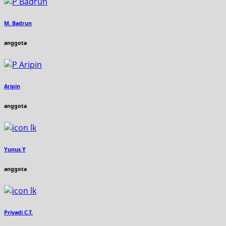
M. Badrun
anggota
Aripin
anggota
Yunus Y
anggota
Priyadi C.T.