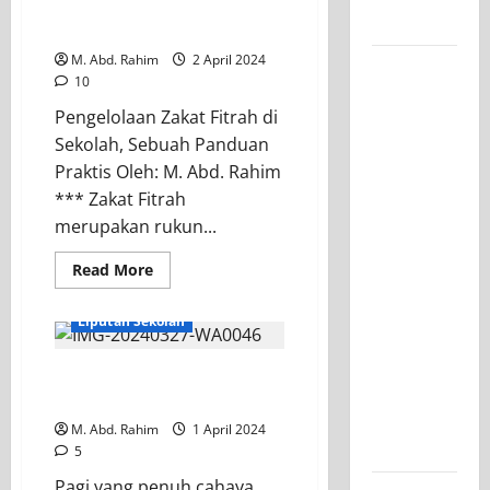
di Sekolah, Sebuah
Kelasnya
Panduan Praktis
M. Abd. Rahim
2 April 2024
Workshop
10
Samurai
Pengelolaan Zakat Fitrah di
Edu
Sekolah, Sebuah Panduan
Painting,
Praktis Oleh: M. Abd. Rahim
Mengasah
*** Zakat Fitrah
Kreativitas
merupakan rukun...
Siswa
SMK PGRI
Read More
1
INFORMASI SEKOLAH
Surabaya
Liputan Sekolah
Menuju
Ajang
Pelaksanaan PAT (XII) dan
Kompetisi
PSTS (X) di Bulan Puasa
Jawa
M. Abd. Rahim
1 April 2024
Timur
5
Pagi yang penuh cahaya,