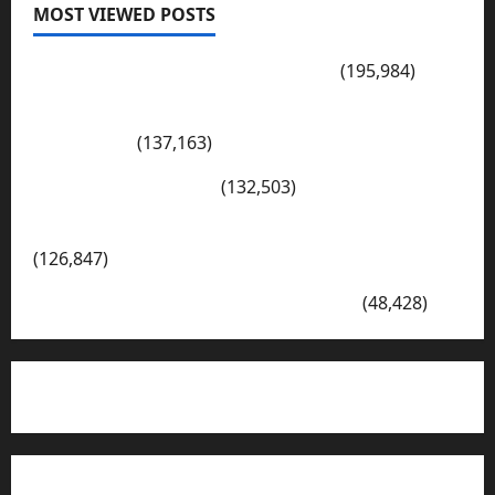
MOST VIEWED POSTS
PENGARAHAN, BAHAYA GENGSTER
(195,984)
Konsep Merdeka Belajar Menurut Ki Hajar
Dewantara
(137,163)
Cerita Hari Ini di Bali
(132,503)
Kegiatan Ambalan Gatot Kaca SKAGRISA
(126,847)
VISI DAN MISI SMK PGRI 1 SURABAYA
(48,428)