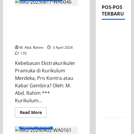
POS-POS
Kebebasan
TERBARU
Ekstrakurikuler Pramuka
di Kurikulum Merdeka,
Apel Pagi
Pro Kontra atau Kabar
di Tengah
Gembira?
Sejuknya
M. Abd. Rahim
3 April 2024
Halaman
170
SMK PGRI
Kebebasan Ekstrakurikuler
1
Pramuka di Kurikulum
Surabaya,
Merdeka, Pro Kontra atau
Semangat
Kabar Gembira? Oleh: M.
Baru
Abd. Rahim ***
Tahun
Kurikulum...
Ajaran
2026/2027
Read More
KEGIATAN OSIS
Tim TITL
Liputan Sekolah
SKAGRISA