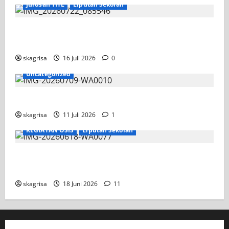
Jurusan TITL
Liputan Sekolah
Tim TITL SKAGRISA Raih Juara 1 UNESA PLC
Competition II 2026
skagrisa
16 Juli 2026
0
Uncategorized
Jadwal MPLS 2026-2027
skagrisa
11 Juli 2026
1
KEGIATAN OSIS
Liputan Sekolah
XI TITL 1 Dominasi Classmeeting 2026, Raih
Tiga Gelar Juara untuk Kelasnya
skagrisa
18 Juni 2026
11