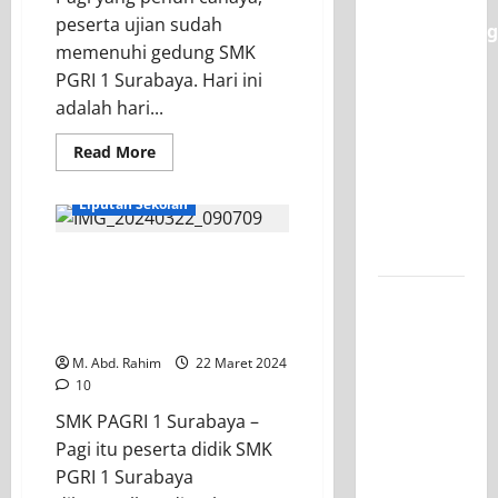
Semarak
peserta ujian sudah
Classmeeting
memenuhi gedung SMK
SMK PGRI
PGRI 1 Surabaya. Hari ini
1
adalah hari...
Surabaya,
Ajang
Read More
Unjuk
INFORMASI SEKOLAH
Bakat
Liputan Sekolah
Pasca-
Ujian SAS
Jum’at Curhat:
Pengarahan Polsek
Jurusan
Wonocolo di SMK PGRI 1
Mesin
Surabaya
SMK PGRI
M. Abd. Rahim
22 Maret 2024
1
10
Surabaya,
SMK PAGRI 1 Surabaya –
Raih
Pagi itu peserta didik SMK
Juara 3
PGRI 1 Surabaya
Nasional