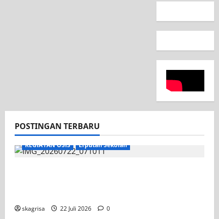
POSTINGAN TERBARU
KEGIATAN OSIS
Liputan Sekolah
Apel Pagi di Tengah Sejuknya Halaman
SMK PGRI 1 Surabaya, Semangat Baru
Tahun Ajaran 2026/2027
skagrisa
22 Juli 2026
0