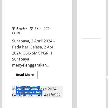
Raih
OSIS SMK PGRI 1
Juara 1
SURABAYA Sukses
UNESA
Distribusikan Zakat
PLC
Fitrah
Competition
skagrisa
2 April 2024
II 2026
198
Surabaya, 2 April 2024 –
Jadwal
Pada hari Selasa, 2 April
MPLS
2024, OSIS SMK PGRI 1
2026-2027
Surabaya
XI TITL 1
menyelenggarakan...
Dominasi
Read More
Classmeeting
2026,
ARTIKEL GURU
Raih Tiga
Liputan Sekolah
Gelar
Juara
Pengelolaan Zakat Fitrah
untuk