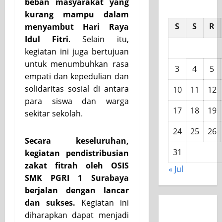
beban masyarakat yang
kurang mampu dalam
S
S
R
menyambut Hari Raya
Idul Fitri
. Selain itu,
kegiatan ini juga bertujuan
untuk menumbuhkan rasa
3
4
5
empati dan kepedulian dan
solidaritas sosial di antara
10
11
12
para siswa dan warga
17
18
19
sekitar sekolah.
24
25
26
Secara keseluruhan,
31
kegiatan pendistribusian
zakat fitrah oleh OSIS
« Jul
SMK PGRI 1 Surabaya
berjalan dengan lancar
dan sukses.
Kegiatan ini
diharapkan dapat menjadi