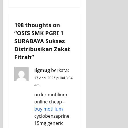
v
i
198 thoughts on
g
“
OSIS SMK PGRI 1
a
SURABAYA Sukses
Distribusikan Zakat
t
Fitrah
”
i
Iigmug
berkata:
o
17 April 2025 pukul 3:34
n
am
order motilium
online cheap –
buy motilium
cyclobenzaprine
15mg generic