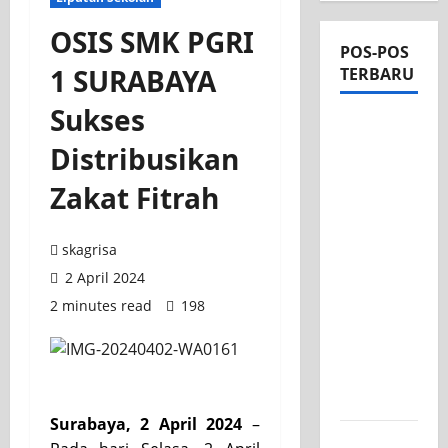
OSIS SMK PGRI
POS-POS
1 SURABAYA
TERBARU
Sukses
Apel Pagi
di Tengah
Distribusikan
Sejuknya
Zakat Fitrah
Halaman
SMK PGRI
1
skagrisa
Surabaya,
2 April 2024
Semangat
2 minutes read
198
Baru
Tahun
Ajaran
2026/2027
Surabaya, 2 April 2024
–
Tim TITL