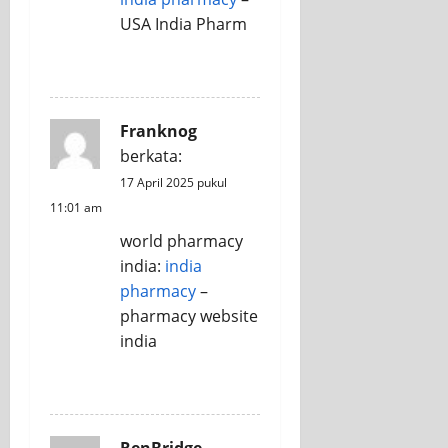
USA India Pharm
REPLY
Franknog
berkata:
17 April 2025 pukul
11:01 am
world pharmacy
india:
india
pharmacy
–
pharmacy website
india
REPLY
RenBridge