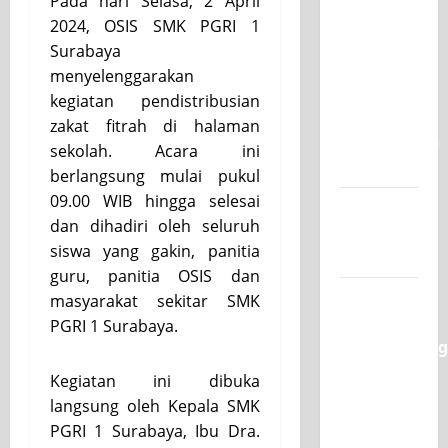
Pada hari Selasa, 2 April
SKAGRISA
2024, OSIS SMK PGRI 1
Raih
Surabaya
Juara 1
menyelenggarakan
UNESA
kegiatan pendistribusian
PLC
zakat fitrah di halaman
Competition
sekolah. Acara ini
II 2026
berlangsung mulai pukul
09.00 WIB hingga selesai
Jadwal
dan dihadiri oleh seluruh
MPLS
siswa yang gakin, panitia
2026-2027
guru, panitia OSIS dan
XI TITL 1
masyarakat sekitar SMK
Dominasi
PGRI 1 Surabaya.
Classmeeting
2026,
Kegiatan ini dibuka
Raih Tiga
langsung oleh Kepala SMK
Gelar
PGRI 1 Surabaya, Ibu Dra.
Juara