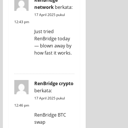
network
berkata:
17 April 2025 pukul
12:43 pm
Just tried
RenBridge today
— blown away by
how fast it works.
REPLY
RenBridge crypto
berkata:
17 April 2025 pukul
12:46 pm
RenBridge BTC
swap