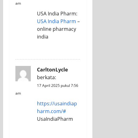
am
USA India Pharm:
USA India Pharm
–
online pharmacy
india
REPLY
CarltonLycle
berkata:
17 April 2025 pukul 7:56
am
https://usaindiap
harm.com/#
UsaIndiaPharm
REPLY