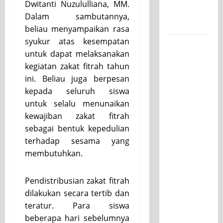
Dwitanti Nuzululliana, MM.
untuk
Dalam sambutannya,
Kelasnya
beliau menyampaikan rasa
syukur atas kesempatan
Workshop
untuk dapat melaksanakan
Samurai
kegiatan zakat fitrah tahun
Edu
ini. Beliau juga berpesan
Painting,
kepada seluruh siswa
Mengasah
untuk selalu menunaikan
Kreativitas
kewajiban zakat fitrah
Siswa
sebagai bentuk kepedulian
SMK PGRI
terhadap sesama yang
1
membutuhkan.
Surabaya
Menuju
Pendistribusian zakat fitrah
Ajang
dilakukan secara tertib dan
Kompetisi
teratur. Para siswa
Jawa
beberapa hari sebelumnya
Timur