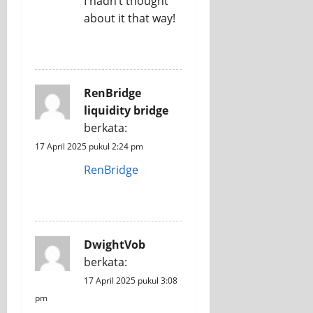
I hadn’t thought
about it that way!
REPLY
RenBridge
liquidity bridge
berkata:
17 April 2025 pukul 2:24 pm
RenBridge
REPLY
DwightVob
berkata:
17 April 2025 pukul 3:08
pm