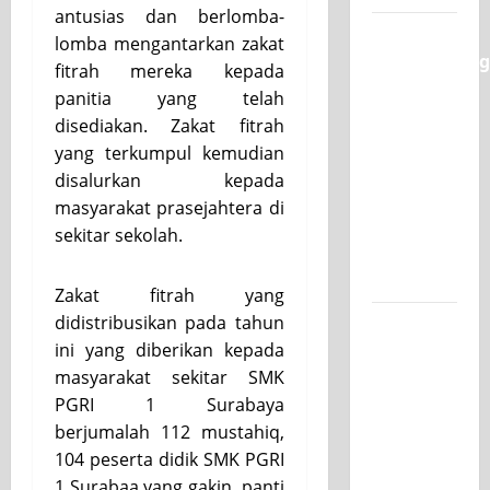
antusias dan berlomba-
Semarak
lomba mengantarkan zakat
Classmeeting
fitrah mereka kepada
SMK PGRI
panitia yang telah
1
disediakan. Zakat fitrah
Surabaya,
yang terkumpul kemudian
Ajang
disalurkan kepada
Unjuk
masyarakat prasejahtera di
Bakat
sekitar sekolah.
Pasca-
Ujian SAS
Zakat fitrah yang
didistribusikan pada tahun
Jurusan
ini yang diberikan kepada
Mesin
masyarakat sekitar SMK
SMK PGRI
PGRI 1 Surabaya
1
berjumalah 112 mustahiq,
Surabaya,
104 peserta didik SMK PGRI
Raih
1 Surabaa yang gakin, panti
Juara 3