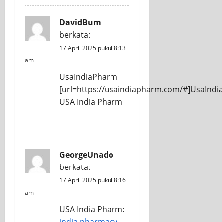
DavidBum
berkata:
17 April 2025 pukul 8:13
am
UsaIndiaPharm
[url=https://usaindiapharm.com/#]UsaIndi
USA India Pharm
REPLY
GeorgeUnado
berkata:
17 April 2025 pukul 8:16
am
USA India Pharm:
india pharmacy
–