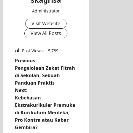
Administrator
Visit Website
View All Posts
Post Views:
5,789
P
Previous:
Pengelolaan Zakat Fitrah
o
di Sekolah, Sebuah
Panduan Praktis
s
Next:
t
Kebebasan
Ekstrakurikuler Pramuka
n
di Kurikulum Merdeka,
Pro Kontra atau Kabar
a
Gembira?