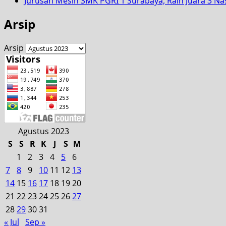
Jurusan Mesin SMK PGRI 1 Surabaya, Raih Juara 3 N
Arsip
Arsip
Agustus 2023
S
S
R
K
J
S
M
1
2
3
4
5
6
7
8
9
10
11
12
13
14
15
16
17
18
19
20
21
22
23
24
25
26
27
28
29
30
31
« Jul
Sep »