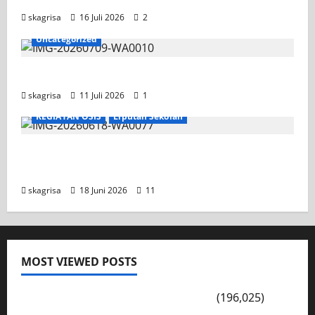
skagrisa
16 Juli 2026
2
Uncategorized
Jadwal MPLS 2026-2027
skagrisa
11 Juli 2026
1
KEGIATAN OSIS
Liputan Sekolah
XI TITL 1 Dominasi Classmeeting 2026, Raih
Tiga Gelar Juara untuk Kelasnya
skagrisa
18 Juni 2026
11
MOST VIEWED POSTS
PENGARAHAN, BAHAYA GENGSTER
(196,025)