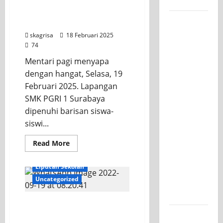
PGRI 1 Surabaya, Apel
Kelasnya
Khidmat di Bawah
Workshop
Hangatnya Mentari
Samurai
skagrisa
18 Februari 2025
Edu
74
Painting,
Mentari pagi menyapa
Mengasah
dengan hangat, Selasa, 19
Kreativitas
Februari 2025. Lapangan
Siswa
SMK PGRI 1 Surabaya
SMK PGRI
dipenuhi barisan siswa-
1
siswi...
Surabaya
Read More
Menuju
KEGIATAN OSIS
Ajang
Liputan Sekolah
Kompetisi
Uncategorized
Jawa
Timur
Upacara dan Pelantikan
Semarak
Pengurus Osis