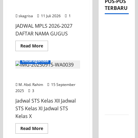
POS-POS
TERBARU
Jadwal MPLS 2026-2027
skagrisa
11 Juli 2026
1
Apel Pagi
JADWAL MPLS 2026-2027
di Tengah
DAFTAR NAMA GUGUS
Sejuknya
Read More
Halaman
INFORMASI SEKOLAH
SMK PGRI
Uncategorized
1
Surabaya,
Jadwal STS Ganjil 2025
Semangat
M. Abd. Rahim
15 September
Baru
2025
3
Tahun
Jadwal STS Kelas XII Jadwal
Ajaran
STS Kelas XI Jadwal STS
2026/2027
Kelas X
Tim TITL
SKAGRISA
Read More
Raih