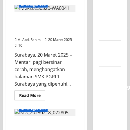
Uncategorized
Juara 1
UNESA
OSIS Skagrisa Sukses
PLC
Salurkan Zakat Fitrah
Competition
1446 H
II 2026
M. Abd. Rahim
20 Maret 2025
10
Jadwal
MPLS
Surabaya, 20 Maret 2025 –
2026-2027
Mentari pagi bersinar
cerah, menghangatkan
XI TITL 1
halaman SMK PGRI 1
Dominasi
Surabaya yang dipenuhi...
Classmeeting
2026,
Read More
Raih Tiga
Gelar
Uncategorized
Juara
untuk
Semangat Pagi di SMK