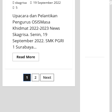
Classmeeting
skagrisa
19 September 2022
5
SMK PGRI
1
Upacara dan Pelantikan
Surabaya,
Pengurus OSISMasa
Ajang
Khidmat 2022-2023 News
Unjuk
Skagrisa. Senin, 19
Bakat
September 2022. SMK PGRI
Pasca-
1 Surabaya...
Ujian SAS
Read More
Jurusan
Mesin
SMK PGRI
1
2
Next
1
Surabaya,
Raih
Juara 3
Nasional