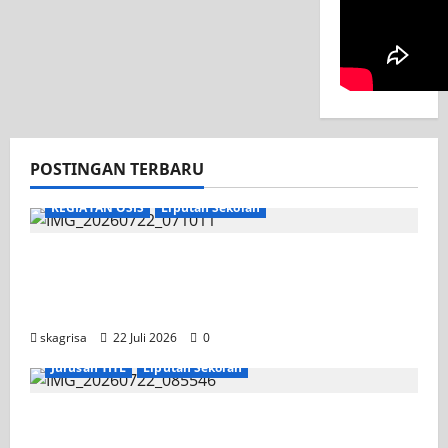
POSTINGAN TERBARU
KEGIATAN OSIS
Liputan Sekolah
Apel Pagi di Tengah Sejuknya Halaman
SMK PGRI 1 Surabaya, Semangat Baru
Tahun Ajaran 2026/2027
skagrisa
22 Juli 2026
0
Jurusan TITL
Liputan Sekolah
Tim TITL SKAGRISA Raih Juara 1 UNESA PLC
Competition II 2026