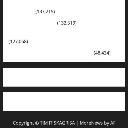
Konsep Merdeka Belajar Menurut Ki Hajar
Dewantara
(137,215)
Cerita Hari Ini di Bali
(132,519)
Kegiatan Ambalan Gatot Kaca SKAGRISA
(127,068)
VISI DAN MISI SMK PGRI 1 SURABAYA
(48,434)
Copyright © TIM IT SKAGRISA
|
MoreNews
by AF