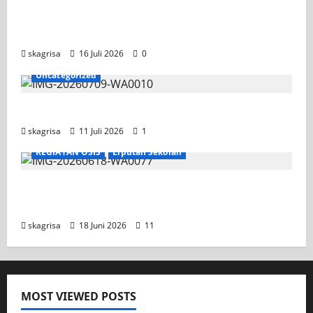
Tim TITL SKAGRISA Raih Juara 1 UNESA PLC
Competition II 2026
skagrisa
16 Juli 2026
0
Uncategorized
Jadwal MPLS 2026-2027
skagrisa
11 Juli 2026
1
KEGIATAN OSIS
Liputan Sekolah
XI TITL 1 Dominasi Classmeeting 2026, Raih
Tiga Gelar Juara untuk Kelasnya
skagrisa
18 Juni 2026
11
MOST VIEWED POSTS