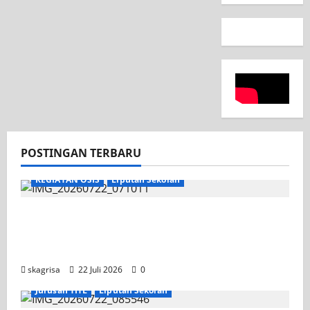
POSTINGAN TERBARU
KEGIATAN OSIS
Liputan Sekolah
Apel Pagi di Tengah Sejuknya Halaman
SMK PGRI 1 Surabaya, Semangat Baru
Tahun Ajaran 2026/2027
skagrisa
22 Juli 2026
0
Jurusan TITL
Liputan Sekolah