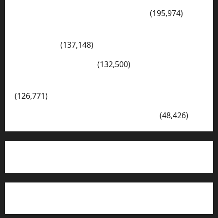
PENGARAHAN, BAHAYA GENGSTER
(195,974)
Konsep Merdeka Belajar Menurut Ki Hajar
Dewantara
(137,148)
Cerita Hari Ini di Bali
(132,500)
Kegiatan Ambalan Gatot Kaca SKAGRISA
(126,771)
VISI DAN MISI SMK PGRI 1 SURABAYA
(48,426)