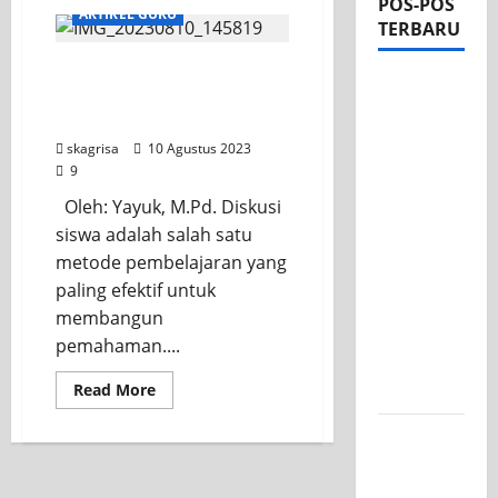
POS-POS
ARTIKEL GURU
TERBARU
Kekuatan Diskusi Siswa
Apel Pagi
dalam Membangun
di Tengah
Pemahaman
Sejuknya
skagrisa
10 Agustus 2023
Halaman
9
SMK PGRI
Oleh: Yayuk, M.Pd. Diskusi
1
siswa adalah salah satu
Surabaya,
metode pembelajaran yang
Semangat
paling efektif untuk
Baru
membangun
Tahun
pemahaman....
Ajaran
Read More
2026/2027
Tim TITL
SKAGRISA
Raih