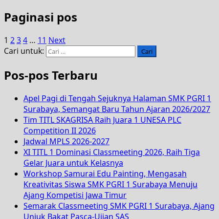
Paginasi pos
1
2
3
4
…
11
Next
Cari untuk:
Pos-pos Terbaru
Apel Pagi di Tengah Sejuknya Halaman SMK PGRI 1
Surabaya, Semangat Baru Tahun Ajaran 2026/2027
Tim TITL SKAGRISA Raih Juara 1 UNESA PLC
Competition II 2026
Jadwal MPLS 2026-2027
XI TITL 1 Dominasi Classmeeting 2026, Raih Tiga
Gelar Juara untuk Kelasnya
Workshop Samurai Edu Painting, Mengasah
Kreativitas Siswa SMK PGRI 1 Surabaya Menuju
Ajang Kompetisi Jawa Timur
Semarak Classmeeting SMK PGRI 1 Surabaya, Ajang
Unjuk Bakat Pasca-Ujian SAS