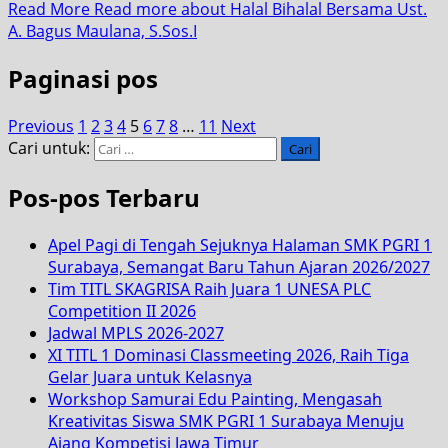
Read More
Read more about Halal Bihalal Bersama Ust.
A. Bagus Maulana, S.Sos.I
Paginasi pos
Previous
1
2
3
4
5
6
7
8
…
11
Next
Cari untuk:
Pos-pos Terbaru
Apel Pagi di Tengah Sejuknya Halaman SMK PGRI 1
Surabaya, Semangat Baru Tahun Ajaran 2026/2027
Tim TITL SKAGRISA Raih Juara 1 UNESA PLC
Competition II 2026
Jadwal MPLS 2026-2027
XI TITL 1 Dominasi Classmeeting 2026, Raih Tiga
Gelar Juara untuk Kelasnya
Workshop Samurai Edu Painting, Mengasah
Kreativitas Siswa SMK PGRI 1 Surabaya Menuju
Ajang Kompetisi Jawa Timur