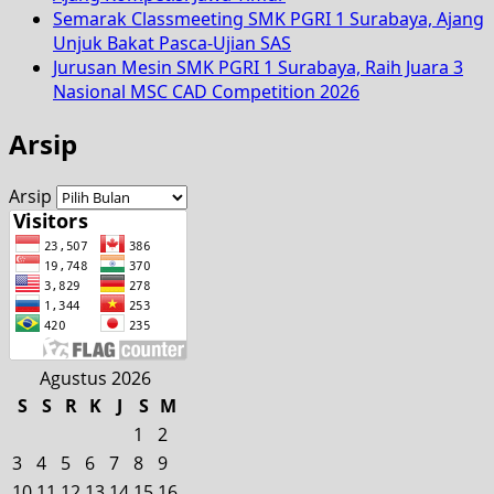
Semarak Classmeeting SMK PGRI 1 Surabaya, Ajang
Unjuk Bakat Pasca-Ujian SAS
Jurusan Mesin SMK PGRI 1 Surabaya, Raih Juara 3
Nasional MSC CAD Competition 2026
Arsip
Arsip
Agustus 2026
S
S
R
K
J
S
M
1
2
3
4
5
6
7
8
9
10
11
12
13
14
15
16