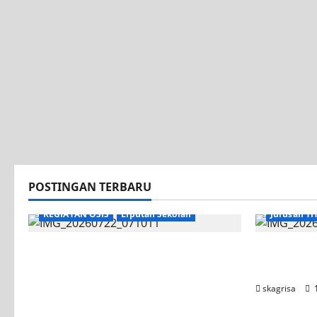
POSTINGAN TERBARU
KEGIATAN OSIS
Liputan Sekolah
Jurusan TI
Apel Pagi di Tengah Sejuknya
Tim TITL 
Halaman SMK PGRI 1 Surabaya,
UNESA PLC
Semangat Baru Tahun Ajaran
skagrisa
1
2026/2027