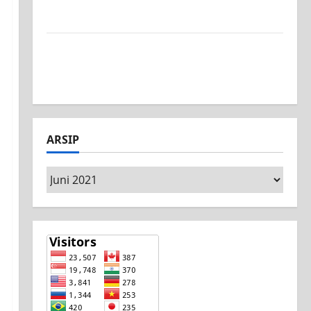
Surabaya, Ajang Unjuk Bakat Pasca-Ujian
SAS
Jurusan Mesin SMK PGRI 1 Surabaya, Raih
Juara 3 Nasional MSC CAD Competition
2026
ARSIP