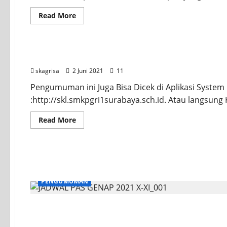
Read More
Liputan Sekolah
PENGUMUMAN
PENGUMUMAN KELULUSAN KELAS XII 2021
skagrisa
2 Juni 2021
11
Pengumuman ini Juga Bisa Dicek di Aplikasi System I
:http://skl.smkpgri1surabaya.sch.id. Atau langsung Kl
Read More
PENGUMUMAN