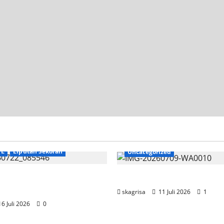
TL
Liputan Sekolah
Uncategorized
SKAGRISA Raih Juara 1
Jadwal MPLS 2026-2027
 Competition II 2026
skagrisa
11 Juli 2026
1
6 Juli 2026
0