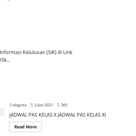
nformasi Kelulusan (SIK) di Link
ik...
JADWAL PAS X, XI
skagrisa
2 Juni 2021
265
JADWAL PAS KELAS X JADWAL PAS KELAS XI
Read More