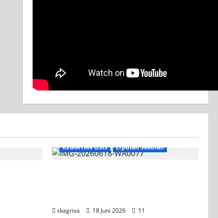
KEGIATAN OSIS
Liputan Sekolah
XI TITL 1 Dominasi Classmeeting
2026, Raih Tiga Gelar Juara untuk
Kelasnya
skagrisa
18 Juni 2026
11