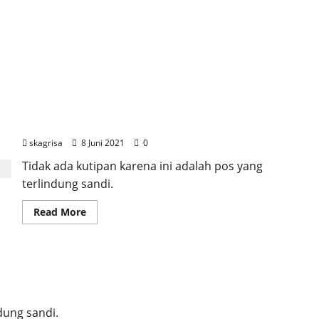
Terlindungi: JADWAL PAS KLS X + LINK SOAL
skagrisa
8 Juni 2021
0
Tidak ada kutipan karena ini adalah pos yang
terlindung sandi.
Read More
dung sandi.