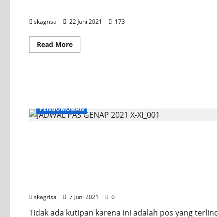
INFO LOKER 2021
skagrisa
22 Juni 2021
173
Read More
PENGUMUMAN
PENGUMUMAN
Terlindungi: JADWAL PAS KLS XI + LINK SOAL
skagrisa
7 Juni 2021
0
Tidak ada kutipan karena ini adalah pos yang terlin