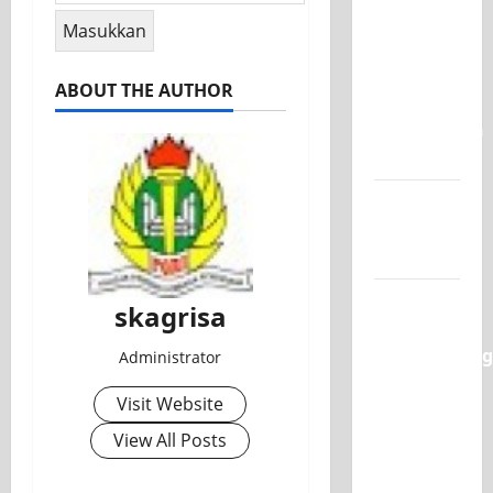
Raih
Juara 1
UNESA
ABOUT THE AUTHOR
PLC
Competition
II 2026
Jadwal
MPLS
2026-2027
XI TITL 1
skagrisa
Dominasi
Classmeeting
Administrator
2026,
Visit Website
Raih Tiga
Gelar
View All Posts
Juara