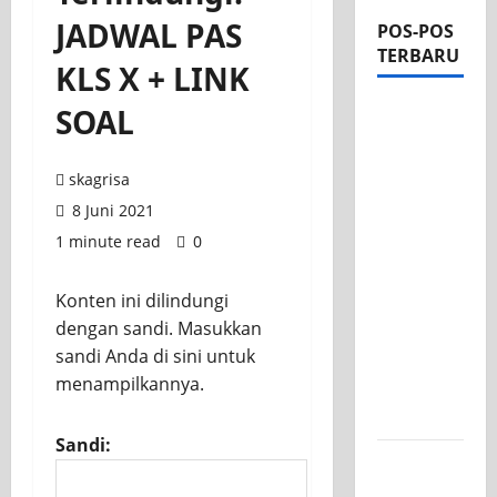
JADWAL PAS
POS-POS
TERBARU
KLS X + LINK
Apel Pagi
SOAL
di Tengah
Sejuknya
skagrisa
Halaman
8 Juni 2021
SMK PGRI
1 minute read
0
1
Surabaya,
Konten ini dilindungi
Semangat
dengan sandi. Masukkan
Baru
sandi Anda di sini untuk
Tahun
menampilkannya.
Ajaran
2026/2027
Sandi:
Tim TITL
SKAGRISA