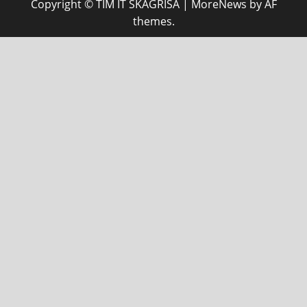
Copyright © TIM IT SKAGRISA
|
MoreNews
by AF
themes.