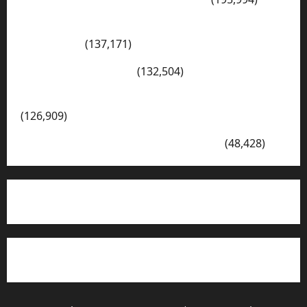
Konsep Merdeka Belajar Menurut Ki Hajar
Dewantara
(137,171)
Cerita Hari Ini di Bali
(132,504)
Kegiatan Ambalan Gatot Kaca SKAGRISA
(126,909)
VISI DAN MISI SMK PGRI 1 SURABAYA
(48,428)