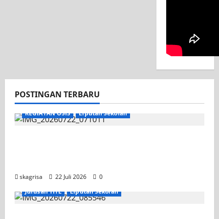
POSTINGAN TERBARU
KEGIATAN OSIS
Liputan Sekolah
Apel Pagi di Tengah Sejuknya Halaman
SMK PGRI 1 Surabaya, Semangat Baru
Tahun Ajaran 2026/2027
skagrisa
22 Juli 2026
0
Jurusan TITL
Liputan Sekolah
Tim TITL SKAGRISA Raih Juara 1 UNESA PLC