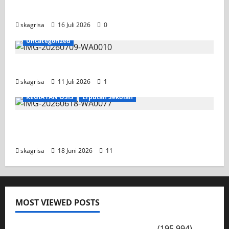
Competition II 2026
skagrisa
16 Juli 2026
0
Uncategorized
Jadwal MPLS 2026-2027
skagrisa
11 Juli 2026
1
KEGIATAN OSIS
Liputan Sekolah
XI TITL 1 Dominasi Classmeeting 2026, Raih
Tiga Gelar Juara untuk Kelasnya
skagrisa
18 Juni 2026
11
MOST VIEWED POSTS
PENGARAHAN, BAHAYA GENGSTER
(195,994)