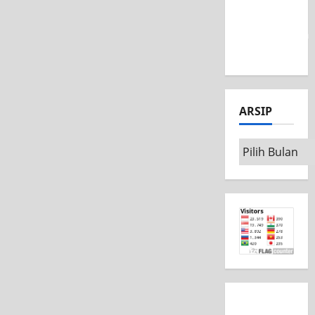
MSC CAD
Competition
2026
ARSIP
Arsip