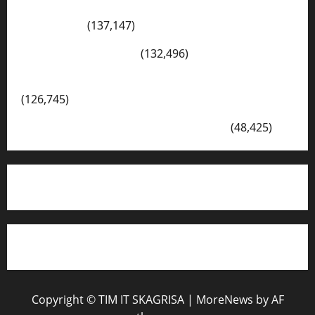
Konsep Merdeka Belajar Menurut Ki Hajar
Dewantara
(137,147)
Cerita Hari Ini di Bali
(132,496)
Kegiatan Ambalan Gatot Kaca SKAGRISA
(126,745)
VISI DAN MISI SMK PGRI 1 SURABAYA
(48,425)
Copyright © TIM IT SKAGRISA
|
MoreNews
by AF