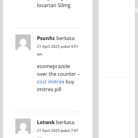
Semarak
losartan 50mg
Classmeeting
SMK PGRI
REPLY
1
Surabaya,
Psunhc
berkata:
Ajang
21 April 2025 pukul 4:51
Unjuk
am
Bakat
Pasca-
esomeprazole
Ujian SAS
over the counter –
cost imitrex
buy
Jurusan
imitrex pill
Mesin
SMK PGRI
REPLY
1
Surabaya,
Raih
Lotwsk
berkata:
Juara 3
21 April 2025 pukul 7:47
Nasional