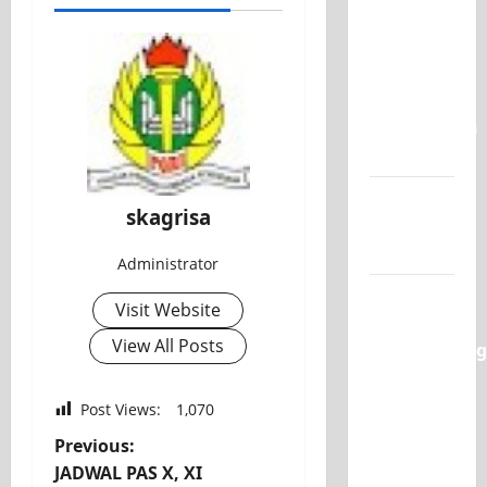
Raih
Juara 1
UNESA
PLC
Competition
II 2026
Jadwal
skagrisa
MPLS
2026-2027
Administrator
XI TITL 1
Visit Website
Dominasi
View All Posts
Classmeeting
2026,
Raih Tiga
Post Views:
1,070
Gelar
Previous:
Juara
JADWAL PAS X, XI
untuk