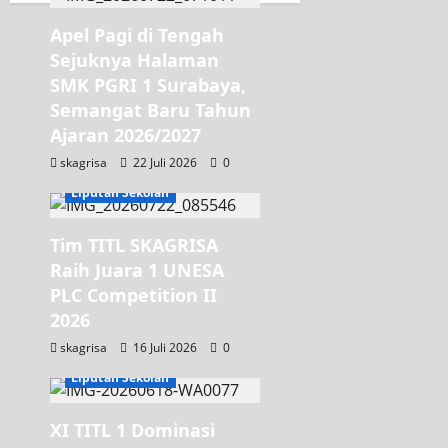
Apel Pagi di Tengah
Sejuknya Halaman
SMK PGRI 1 Surabaya,
Semangat Baru Tahun
Ajaran 2026/2027
skagrisa
22 Juli 2026
0
Jurusan TITL
Liputan Sekolah
Tim TITL SKAGRISA
Raih Juara 1 UNESA
PLC Competition II
2026
skagrisa
16 Juli 2026
0
KEGIATAN OSIS
Liputan Sekolah
XI TITL 1 Dominasi