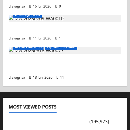
skagrisa
16 Juli 2026
0
Uncategorized
Jadwal MPLS 2026-2027
skagrisa
11 Juli 2026
1
KEGIATAN OSIS
Liputan Sekolah
XI TITL 1 Dominasi Classmeeting 2026, Raih
Tiga Gelar Juara untuk Kelasnya
skagrisa
18 Juni 2026
11
MOST VIEWED POSTS
PENGARAHAN, BAHAYA GENGSTER
(195,973)