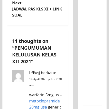
Next:
Kelasnya
JADWAL PAS KLS XI + LINK
SOAL
Workshop
Samurai
Edu
Painting,
Mengasah
11 thoughts on
Kreativitas
“
PENGUMUMAN
Siswa
KELULUSAN KELAS
SMK PGRI
XII 2021
”
1
Surabaya
Lffsqj
berkata:
Menuju
18 April 2025 pukul 2:28
Ajang
am
Kompetisi
Jawa
warfarin 5mg us –
Timur
metoclopramide
20mg usa
generic