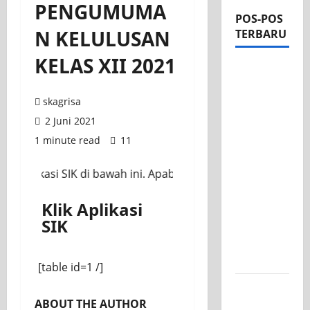
PENGUMUMA
POS-POS
N KELULUSAN
TERBARU
KELAS XII 2021
Apel Pagi
di Tengah
skagrisa
Sejuknya
Halaman
2 Juni 2021
SMK PGRI
1 minute read
11
1
Surabaya,
likasi SIK di bawah ini. Apabila ingin mengambil SKL yang b
Semangat
Klik Aplikasi
Baru
SIK
Tahun
Ajaran
2026/2027
[table id=1 /]
Tim TITL
ABOUT THE AUTHOR
SKAGRISA