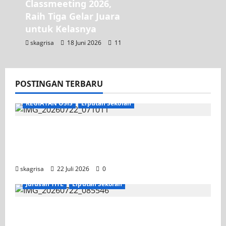
Classmeeting 2026,
Raih Tiga Gelar Juara
untuk Kelasnya
skagrisa
18 Juni 2026
11
POSTINGAN TERBARU
KEGIATAN OSIS
Liputan Sekolah
Apel Pagi di Tengah Sejuknya Halaman
SMK PGRI 1 Surabaya, Semangat Baru
Tahun Ajaran 2026/2027
skagrisa
22 Juli 2026
0
Jurusan TITL
Liputan Sekolah
Tim TITL SKAGRISA Raih Juara 1 UNESA PLC
Competition II 2026