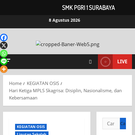
SMK PGRI 1 SURABAYA
8 Agustus 2026
LIVE
Home
KEGIATAN OSIS
Hari Ketiga MPLS Skagrisa: Disiplin, Nasionalisme, dan
Kebersamaan
KEGIATAN OSIS
Liputan Sekolah