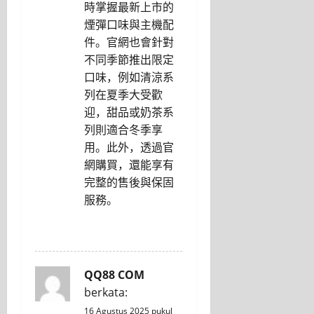
時掌握最新上市的
煙彈口味與主機配
件。官網也會針對
不同季節推出限定
口味，例如清涼系
列在夏季大受歡
迎，甜品或奶茶系
列則適合冬季享
用。此外，透過官
網購買，還能享有
完整的售後與保固
服務。
REPLY
QQ88 COM
berkata:
16 Agustus 2025 pukul