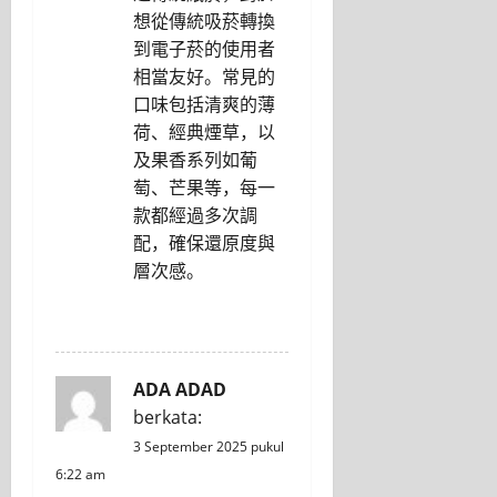
想從傳統吸菸轉換
到電子菸的使用者
相當友好。常見的
口味包括清爽的薄
荷、經典煙草，以
及果香系列如葡
萄、芒果等，每一
款都經過多次調
配，確保還原度與
層次感。
REPLY
ADA ADAD
berkata:
3 September 2025 pukul
6:22 am