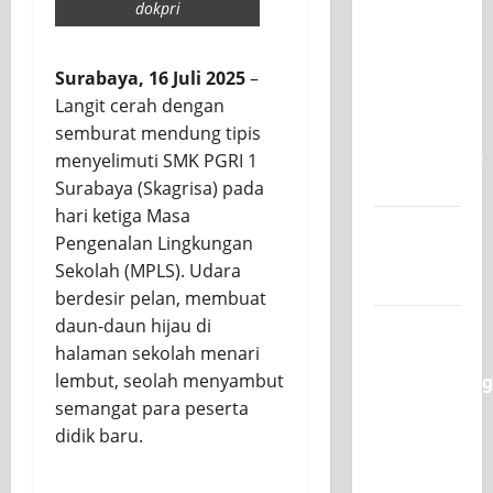
dokpri
SKAGRISA
Raih
Juara 1
Surabaya, 16 Juli 2025
–
UNESA
Langit cerah dengan
PLC
semburat mendung tipis
Competition
menyelimuti SMK PGRI 1
II 2026
Surabaya (Skagrisa) pada
hari ketiga Masa
Jadwal
Pengenalan Lingkungan
MPLS
Sekolah (MPLS). Udara
2026-2027
berdesir pelan, membuat
daun-daun hijau di
XI TITL 1
halaman sekolah menari
Dominasi
lembut, seolah menyambut
Classmeeting
semangat para peserta
2026,
didik baru.
Raih Tiga
Gelar
Juara