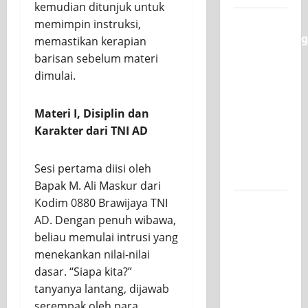
kemudian ditunjuk untuk
Semarak
memimpin instruksi,
Classmeeting
memastikan kerapian
SMK PGRI
barisan sebelum materi
1
dimulai.
Surabaya,
Ajang
Materi I, Disiplin dan
Unjuk
Karakter dari TNI AD
Bakat
Pasca-
Sesi pertama diisi oleh
Ujian SAS
Bapak M. Ali Maskur dari
Kodim 0880 Brawijaya TNI
Jurusan
AD. Dengan penuh wibawa,
Mesin
beliau memulai intrusi yang
SMK PGRI
menekankan nilai-nilai
1
dasar. “Siapa kita?”
Surabaya,
tanyanya lantang, dijawab
Raih
serempak oleh para
Juara 3