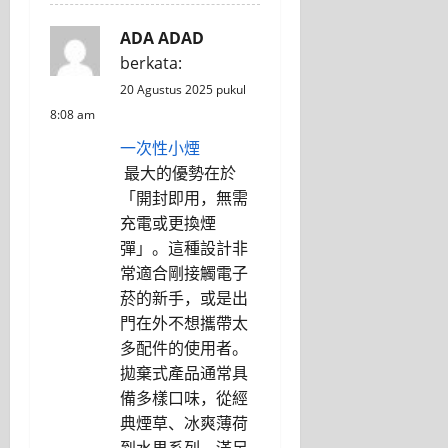
ADA ADAD
berkata:
20 Agustus 2025 pukul
8:08 am
一次性小煙
​ 最大的優勢在於
「開封即用，無需
充電或更換煙
彈」。這種設計非
常適合剛接觸電子
菸的新手，或是出
門在外不想攜帶太
多配件的使用者。
拋棄式產品通常具
備多樣口味，從經
典煙草、冰爽薄荷