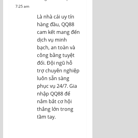
7:25 am
Là nhà cái uy tín
hàng đầu, QQ88
cam kết mang đến
dịch vụ minh
bạch, an toàn và
công bằng tuyệt
đối. Đội ngũ hỗ
trợ chuyên nghiệp
luôn sẵn sàng
phục vụ 24/7. Gia
nhập QQ88 để
nắm bắt cơ hội
thắng lớn trong
tầm tay.
REPLY