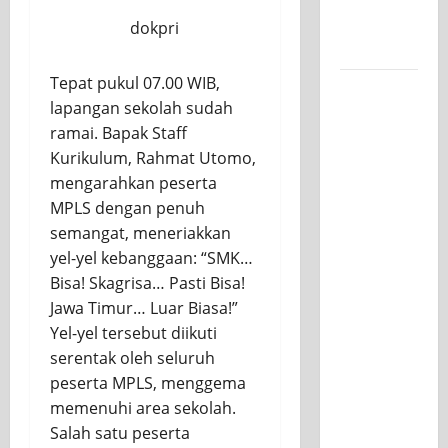
untuk
dokpri
Kelasnya
Tepat pukul 07.00 WIB,
Workshop
lapangan sekolah sudah
Samurai
ramai. Bapak Staff
Edu
Kurikulum, Rahmat Utomo,
Painting,
mengarahkan peserta
Mengasah
MPLS dengan penuh
Kreativitas
semangat, meneriakkan
Siswa
yel-yel kebanggaan: “SMK…
SMK PGRI
Bisa! Skagrisa… Pasti Bisa!
1
Jawa Timur… Luar Biasa!”
Surabaya
Yel-yel tersebut diikuti
Menuju
serentak oleh seluruh
Ajang
peserta MPLS, menggema
Kompetisi
memenuhi area sekolah.
Jawa
Salah satu peserta
Timur