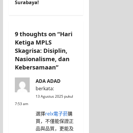
Surabaya!
9 thoughts on “
Hari
Ketiga MPLS
Skagrisa: Disiplin,
Nasionalisme, dan
Kebersamaan
”
ADA ADAD
berkata:
13 Agustus 2025 pukul
7:53 am
選擇
relx電子菸
購
買，不僅能保證正
品與品質，更能及