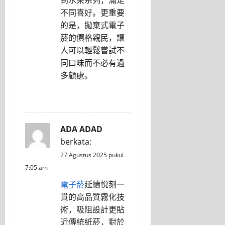
到水果系列，滿足
不同喜好。更重要
的是，拋棄式電子
菸的價格親民，讓
人可以輕鬆嘗試不
同口味而不必有過
多顧慮。
REPLY
ADA ADAD
berkata:
27 Agustus 2025 pukul
7:05 am
電子菸
延續悅刻一
貫的高品質霧化技
術，吸阻設計更貼
近傳統紙菸，對於