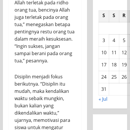
Allah terletak pada ridho
orang tua, bencinya Allah
S
S
R
juga terletak pada orang
tua,” menegaskan betapa
pentingnya restu orang tua
dalam meraih kesuksesan.
3
4
5
“Ingin sukses, jangan
10
11
12
sampai berani pada orang
tua,” pesannya.
17
18
19
Disiplin menjadi fokus
24
25
26
berikutnya. “Disiplin itu
31
mudah, maka kendalikan
waktu sebaik mungkin,
« Jul
bukan kalian yang
dikendalikan waktu,”
ujarnya, memotivasi para
siswa untuk mengatur