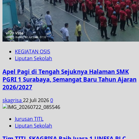
KEGIATAN OSIS
Liputan Sekolah
Apel Pagi di Tengah Sejuknya Halaman SMK
PGRI 1 Surabaya, Semangat Baru Tahun Ajaran
2026/2027
skagrisa
22 Juli 2026
0
Jurusan TITL
Liputan Sekolah
Tim TITL SKAGRISA Raih Juara 1 UNESA PLC