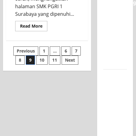
Classmeeting
halaman SMK PGRI 1
SMK PGRI
Surabaya yang dipenuhi...
1
Surabaya,
Read
Read More
more
Ajang
about
OSIS
Unjuk
Skagrisa
Sukses
Bakat
Paginasi
Previous
1
…
6
7
Salurkan
Pasca-
Zakat
Fitrah
8
9
10
11
Next
pos
Ujian SAS
1446
H
Jurusan
Mesin
SMK PGRI
1
Surabaya,
Raih
Juara 3
Nasional