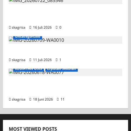
Tim TITL SKAGRISA Raih Juara 1 UNESA PLC
Competition II 2026
skagrisa
16 Juli 2026
0
Uncategorized
Jadwal MPLS 2026-2027
skagrisa
11 Juli 2026
1
KEGIATAN OSIS
Liputan Sekolah
XI TITL 1 Dominasi Classmeeting 2026, Raih
Tiga Gelar Juara untuk Kelasnya
skagrisa
18 Juni 2026
11
MOST VIEWED POSTS