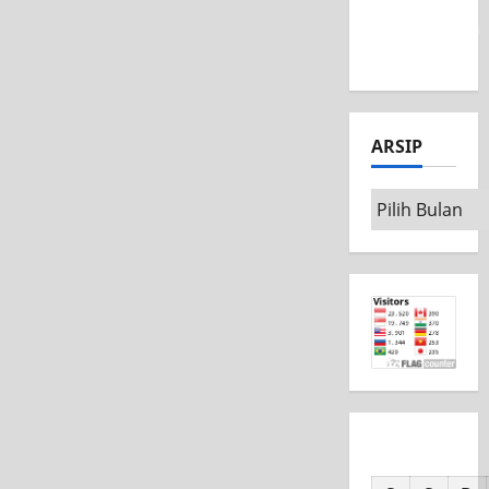
MSC CAD
Competition
2026
ARSIP
Arsip