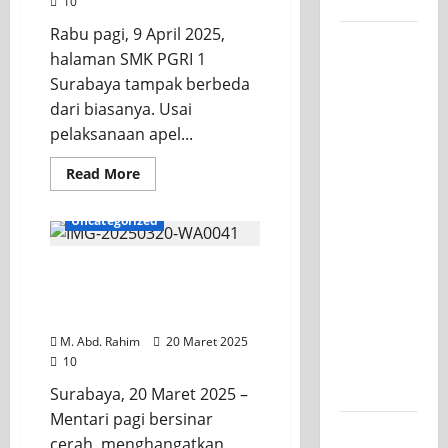
Kelasnya
10
Rabu pagi, 9 April 2025,
Workshop
halaman SMK PGRI 1
Samurai
Surabaya tampak berbeda
Edu
dari biasanya. Usai
Painting,
pelaksanaan apel...
Mengasah
Kreativitas
Read
Read More
more
Siswa
about
SMK PGRI
HBH
Uncategorized
SKAGRISA
1
Surabaya
OSIS Skagrisa Sukses
Menuju
Salurkan Zakat Fitrah
Ajang
1446 H
Kompetisi
M. Abd. Rahim
20 Maret 2025
10
Jawa
Timur
Surabaya, 20 Maret 2025 –
Mentari pagi bersinar
Semarak
cerah, menghangatkan