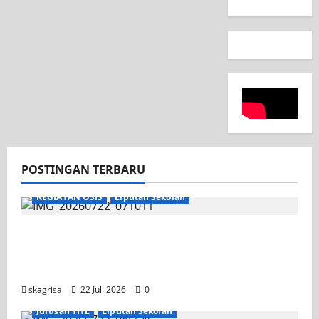
POSTINGAN TERBARU
KEGIATAN OSIS
Liputan Sekolah
Apel Pagi di Tengah Sejuknya Halaman
SMK PGRI 1 Surabaya, Semangat Baru
Tahun Ajaran 2026/2027
skagrisa
22 Juli 2026
0
Jurusan TITL
Liputan Sekolah