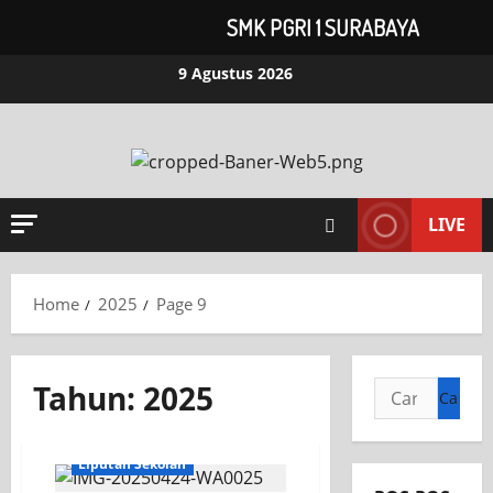
SMK PGRI 1 SURABAYA
Skip
9 Agustus 2026
to
content
LIVE
Home
2025
Page 9
Tahun:
2025
Cari
untuk:
Jurusan TITL
Liputan Sekolah