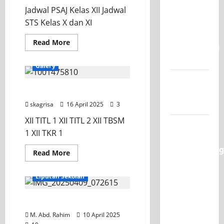
LKS
Juara 1
Jadwal PSAJ Kelas XII Jadwal
Jatim,
Raih
UNESA
STS Kelas X dan XI
Nominasi
Juara
PLC
3
Read
Read More
Besar
Competition
more
about
II 2026
Jadwal
Galery
PSAJ
XII
Jadwal
dan
Foto Kenangan Kls XII
STS
MPLS
X,
2026-2027
skagrisa
16 April 2025
XI
3
XII TITL 1 XII TITL 2 XII TBSM
XI TITL 1
1 XII TKR 1
Dominasi
Classmeeting
Read
Read More
more
2026,
about
Foto
Raih Tiga
Liputan Sekolah
Kenangan
Gelar
Kls
XII
Juara
HBH SKAGRISA
untuk
M. Abd. Rahim
10 April 2025