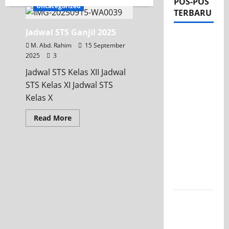
POS-POS
Uncategorized
TERBARU
Jadwal STS Ganjil 2025
Apel Pagi
M. Abd. Rahim
15 September
di Tengah
2025
3
Sejuknya
Jadwal STS Kelas XII Jadwal
Halaman
STS Kelas XI Jadwal STS
SMK PGRI
Kelas X
1
Surabaya,
Read More
Semangat
Baru
Tahun
Ajaran
2026/2027
Tim TITL
SKAGRISA
Raih