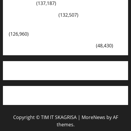
Dewantara
(137,187)
Cerita Hari Ini di Bali
(132,507)
Kegiatan Ambalan Gatot Kaca SKAGRISA
(126,960)
VISI DAN MISI SMK PGRI 1 SURABAYA
(48,430)
Copyright © TIM IT SKAGRISA
|
MoreNews
by AF
themes.