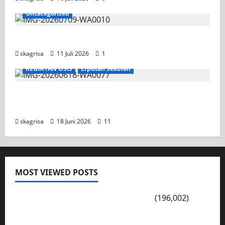
Uncategorized
Jadwal MPLS 2026-2027
skagrisa
11 Juli 2026
1
KEGIATAN OSIS
Liputan Sekolah
XI TITL 1 Dominasi Classmeeting 2026, Raih
Tiga Gelar Juara untuk Kelasnya
skagrisa
18 Juni 2026
11
MOST VIEWED POSTS
PENGARAHAN, BAHAYA GENGSTER
(196,002)
Konsep Merdeka Belajar Menurut Ki Hajar