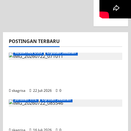
POSTINGAN TERBARU
KEGIATAN OSIS
Liputan Sekolah
Apel Pagi di Tengah Sejuknya Halaman
SMK PGRI 1 Surabaya, Semangat Baru
Tahun Ajaran 2026/2027
skagrisa
22 Juli 2026
0
Jurusan TITL
Liputan Sekolah
Tim TITL SKAGRISA Raih Juara 1 UNESA PLC
Competition II 2026
skagrisa
16 Juli 2026
0