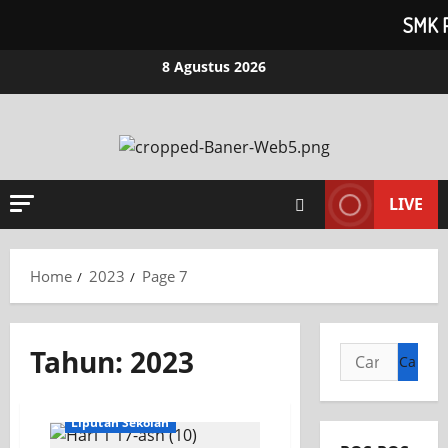
SMK 
Skip
8 Agustus 2026
to
content
LIVE
Home
2023
Page 7
Tahun:
2023
Cari
untuk:
KEGIATAN OSIS
Liputan Sekolah