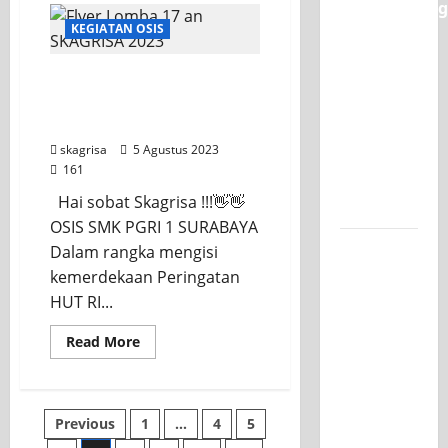
Classmeeting
SKAGRISA
Ikuti
KEGIATAN OSIS
SMK PGRI
Brigade
Penolong
1
Kwarcab
Ayo Ikuti Kegiatan-
Kota
Surabaya,
Surabaya
Lomba HUT RI Ke-78 OSIS
Ajang
SKAGRISA 2023
Unjuk
skagrisa
5 Agustus 2023
Bakat
161
Pasca-
Hai sobat Skagrisa !!!👋👋
Ujian SAS
OSIS SMK PGRI 1 SURABAYA
Jurusan
Dalam rangka mengisi
Mesin
kemerdekaan Peringatan
SMK PGRI
HUT RI...
1
Read
Read More
Surabaya,
more
about
Raih
Ayo
Ikuti
Juara 3
Kegiatan-
Paginasi
Nasional
Previous
1
…
4
5
Lomba
HUT