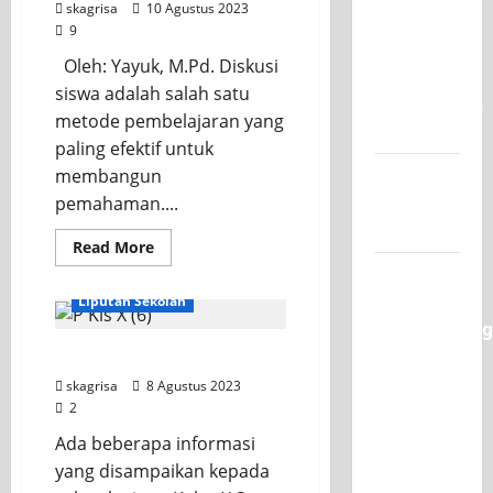
skagrisa
10 Agustus 2023
Juara 1
9
UNESA
Oleh: Yayuk, M.Pd. Diskusi
PLC
siswa adalah salah satu
Competition
metode pembelajaran yang
II 2026
paling efektif untuk
Jadwal
membangun
MPLS
pemahaman....
2026-2027
Read
Read More
more
XI TITL 1
about
Kekuatan
Dominasi
Liputan Sekolah
Diskusi
Siswa
Classmeeting
dalam
Membangun
2026,
Pengarahan Kelas X
Pemahaman
Raih Tiga
skagrisa
8 Agustus 2023
2
Gelar
Juara
Ada beberapa informasi
untuk
yang disampaikan kepada