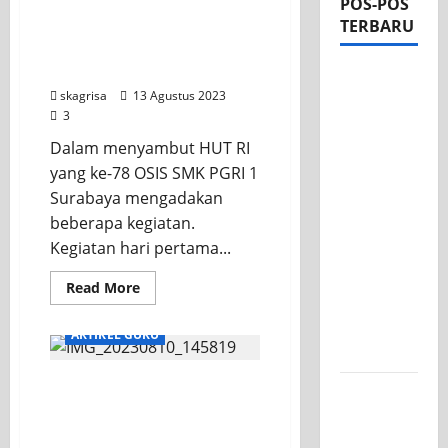
POS-POS
TERBARU
Kegiatan Lomba
Agustusan OSIS Skagrisa
2023
Apel Pagi
skagrisa
13 Agustus 2023
di Tengah
3
Sejuknya
Dalam menyambut HUT RI
Halaman
yang ke-78 OSIS SMK PGRI 1
SMK PGRI
Surabaya mengadakan
1
beberapa kegiatan.
Surabaya,
Kegiatan hari pertama...
Semangat
Baru
Read
Read More
Tahun
more
about
Ajaran
Kegiatan
ARTIKEL GURU
Lomba
2026/2027
Agustusan
OSIS
Kekuatan Diskusi Siswa
Skagrisa
Tim TITL
2023
dalam Membangun
SKAGRISA
Pemahaman
Raih