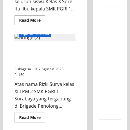
Kelasnya
seluruh siswa Kelas X Sore
itu. Ibu kepala SMK PGRI 1...
Workshop
Samurai
Read
Read More
more
Edu
KEGIATAN OSIS
about
Pengarahan
Painting,
Liputan Sekolah
Kelas
X
Mengasah
Kreativitas
Siswa SKAGRISA Ikuti
Brigade Penolong
Siswa
Kwarcab Kota Surabaya
SMK PGRI
skagrisa
7 Agustus 2023
1
150
Surabaya
Atas nama Rizki Surya kelas
Menuju
XI TPM 2 SMK PGRI 1
Ajang
Surabaya yang tergabung
Kompetisi
di Brigade Penolong...
Jawa
Timur
Read
Read More
more
Semarak
about
Siswa