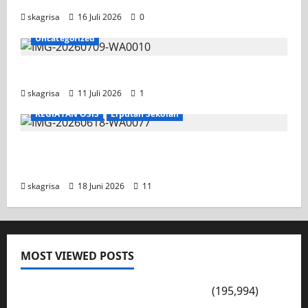
skagrisa
16 Juli 2026
0
Uncategorized
Jadwal MPLS 2026-2027
skagrisa
11 Juli 2026
1
KEGIATAN OSIS
Liputan Sekolah
XI TITL 1 Dominasi Classmeeting 2026, Raih
Tiga Gelar Juara untuk Kelasnya
skagrisa
18 Juni 2026
11
MOST VIEWED POSTS
PENGARAHAN, BAHAYA GENGSTER
(195,994)