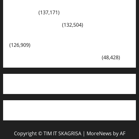
Konsep Merdeka Belajar Menurut Ki Hajar
Dewantara
(137,171)
Cerita Hari Ini di Bali
(132,504)
Kegiatan Ambalan Gatot Kaca SKAGRISA
(126,909)
VISI DAN MISI SMK PGRI 1 SURABAYA
(48,428)
Copyright © TIM IT SKAGRISA
|
MoreNews
by AF