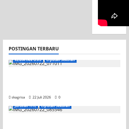
POSTINGAN TERBARU
KEGIATAN OSIS
Liputan Sekolah
Apel Pagi di Tengah Sejuknya Halaman
SMK PGRI 1 Surabaya, Semangat Baru
Tahun Ajaran 2026/2027
skagrisa
22 Juli 2026
0
Jurusan TITL
Liputan Sekolah
Tim TITL SKAGRISA Raih Juara 1 UNESA PLC
Competition II 2026