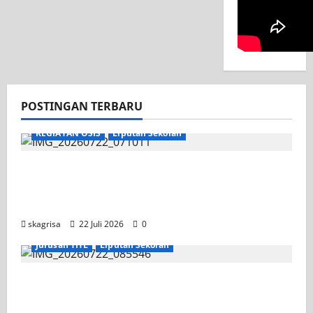
POSTINGAN TERBARU
KEGIATAN OSIS
Liputan Sekolah
Apel Pagi di Tengah Sejuknya Halaman
SMK PGRI 1 Surabaya, Semangat Baru
Tahun Ajaran 2026/2027
skagrisa
22 Juli 2026
0
Jurusan TITL
Liputan Sekolah
Tim TITL SKAGRISA Raih Juara 1 UNESA PLC
Competition II 2026