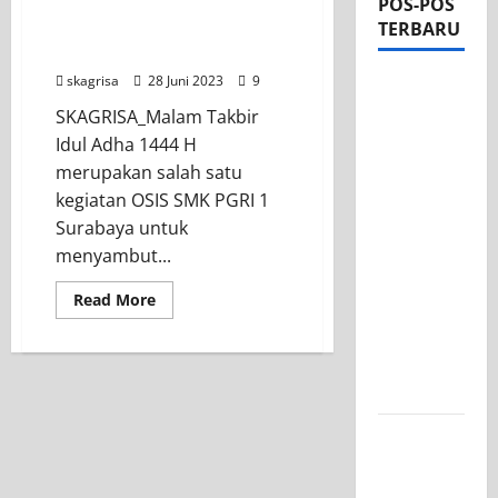
POS-POS
FOTO KEGIATAN MALAM
TERBARU
TAKBIR IDUL ADHA 1444 H
skagrisa
28 Juni 2023
9
Apel Pagi
di Tengah
SKAGRISA_Malam Takbir
Sejuknya
Idul Adha 1444 H
Halaman
merupakan salah satu
SMK PGRI
kegiatan OSIS SMK PGRI 1
1
Surabaya untuk
Surabaya,
menyambut...
Semangat
Read More
Baru
Tahun
Ajaran
2026/2027
Tim TITL
SKAGRISA
Raih