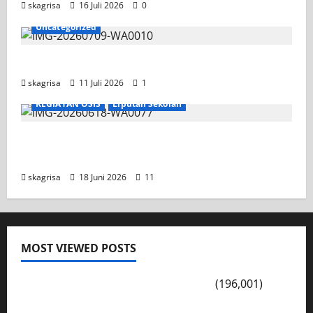
skagrisa
16 Juli 2026
0
Uncategorized
Jadwal MPLS 2026-2027
skagrisa
11 Juli 2026
1
KEGIATAN OSIS
Liputan Sekolah
XI TITL 1 Dominasi Classmeeting 2026, Raih
Tiga Gelar Juara untuk Kelasnya
skagrisa
18 Juni 2026
11
MOST VIEWED POSTS
PENGARAHAN, BAHAYA GENGSTER
(196,001)
Konsep Merdeka Belajar Menurut Ki Hajar