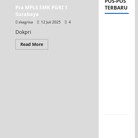
POS-POS
Pra MPLS SMK PGRI 1
TERBARU
Surabaya
skagrisa
12 Juli 2025
4
Apel Pagi
di Tengah
Dokpri
Sejuknya
Read More
Halaman
SMK PGRI
1
Surabaya,
Semangat
Baru
Tahun
Ajaran
2026/2027
Tim TITL
SKAGRISA
Raih