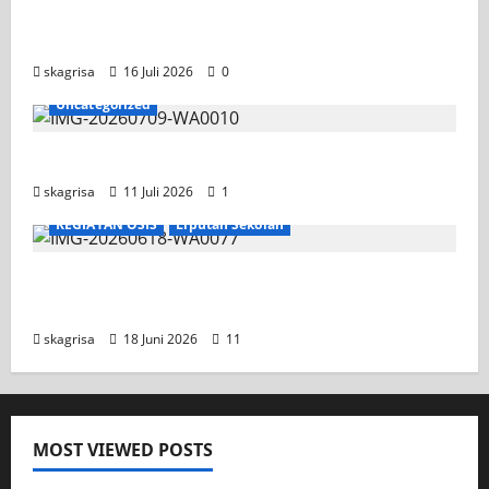
Tim TITL SKAGRISA Raih Juara 1 UNESA PLC
Competition II 2026
skagrisa
16 Juli 2026
0
Uncategorized
Jadwal MPLS 2026-2027
skagrisa
11 Juli 2026
1
KEGIATAN OSIS
Liputan Sekolah
XI TITL 1 Dominasi Classmeeting 2026, Raih
Tiga Gelar Juara untuk Kelasnya
skagrisa
18 Juni 2026
11
MOST VIEWED POSTS