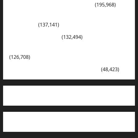
PENGARAHAN, BAHAYA GENGSTER
(195,968)
Konsep Merdeka Belajar Menurut Ki Hajar
Dewantara
(137,141)
Cerita Hari Ini di Bali
(132,494)
Kegiatan Ambalan Gatot Kaca SKAGRISA
(126,708)
VISI DAN MISI SMK PGRI 1 SURABAYA
(48,423)