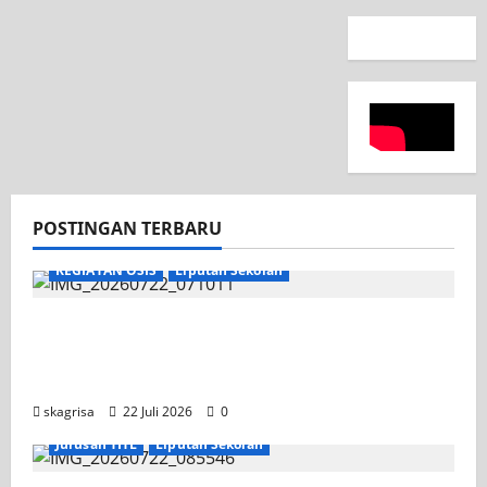
POSTINGAN TERBARU
KEGIATAN OSIS
Liputan Sekolah
Apel Pagi di Tengah Sejuknya Halaman
SMK PGRI 1 Surabaya, Semangat Baru
Tahun Ajaran 2026/2027
skagrisa
22 Juli 2026
0
Jurusan TITL
Liputan Sekolah