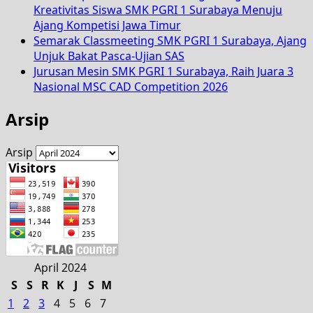
Kreativitas Siswa SMK PGRI 1 Surabaya Menuju
Ajang Kompetisi Jawa Timur
Semarak Classmeeting SMK PGRI 1 Surabaya, Ajang
Unjuk Bakat Pasca-Ujian SAS
Jurusan Mesin SMK PGRI 1 Surabaya, Raih Juara 3
Nasional MSC CAD Competition 2026
Arsip
Arsip
April 2024
S
S
R
K
J
S
M
1
2
3
4
5
6
7