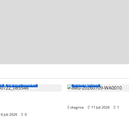
TL
Liputan Sekolah
Uncategorized
SKAGRISA Raih Juara 1
Jadwal MPLS 2026-2027
 Competition II 2026
skagrisa
11 Juli 2026
1
6 Juli 2026
0