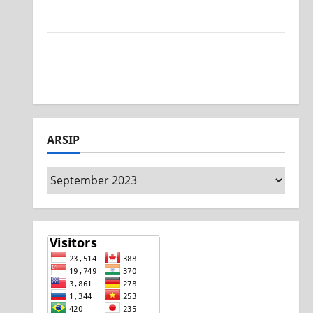
Surabaya, Ajang Unjuk Bakat Pasca-Ujian
SAS
Jurusan Mesin SMK PGRI 1 Surabaya, Raih
Juara 3 Nasional MSC CAD Competition
2026
ARSIP