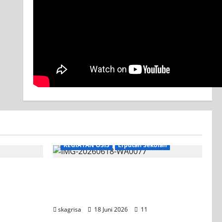
KEGIATAN OSIS
Liputan Sekolah
XI TITL 1 Dominasi Classmeeting
2026, Raih Tiga Gelar Juara untuk
Kelasnya
skagrisa
18 Juni 2026
11