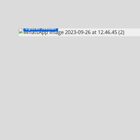
Jurusan TBSM
Jurusan TITL
Jurusan TPm
Liputan Sekolah