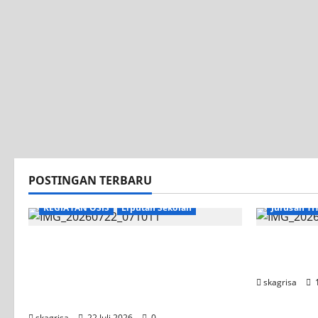
POSTINGAN TERBARU
KEGIATAN OSIS
Liputan Sekolah
Jurusan TI
Apel Pagi di Tengah Sejuknya
Tim TITL 
Halaman SMK PGRI 1 Surabaya,
UNESA PLC
Semangat Baru Tahun Ajaran
skagrisa
1
2026/2027
skagrisa
22 Juli 2026
0