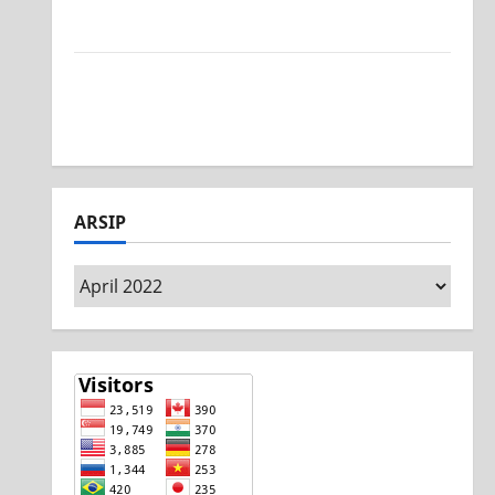
Surabaya, Ajang Unjuk Bakat Pasca-Ujian
SAS
Jurusan Mesin SMK PGRI 1 Surabaya, Raih
Juara 3 Nasional MSC CAD Competition
2026
ARSIP