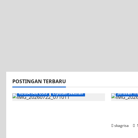
POSTINGAN TERBARU
KEGIATAN OSIS
Liputan Sekolah
Jurusan TI
Apel Pagi di Tengah Sejuknya
Tim TITL 
Halaman SMK PGRI 1 Surabaya,
UNESA PLC
Semangat Baru Tahun Ajaran
skagrisa
1
2026/2027