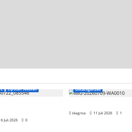
TL
Liputan Sekolah
Uncategorized
SKAGRISA Raih Juara 1
Jadwal MPLS 2026-2027
 Competition II 2026
skagrisa
11 Juli 2026
1
6 Juli 2026
0