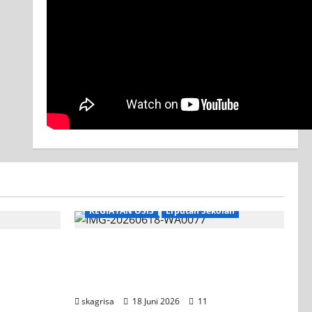
KEGIATAN OSIS
Liputan Sekolah
XI TITL 1 Dominasi Classmeeting
2026, Raih Tiga Gelar Juara untuk
Kelasnya
skagrisa
18 Juni 2026
11