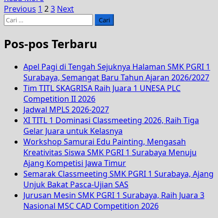
Previous
1
2
3
Next
Pos-pos Terbaru
Apel Pagi di Tengah Sejuknya Halaman SMK PGRI 1
Surabaya, Semangat Baru Tahun Ajaran 2026/2027
Tim TITL SKAGRISA Raih Juara 1 UNESA PLC
Competition II 2026
Jadwal MPLS 2026-2027
XI TITL 1 Dominasi Classmeeting 2026, Raih Tiga
Gelar Juara untuk Kelasnya
Workshop Samurai Edu Painting, Mengasah
Kreativitas Siswa SMK PGRI 1 Surabaya Menuju
Ajang Kompetisi Jawa Timur
Semarak Classmeeting SMK PGRI 1 Surabaya, Ajang
Unjuk Bakat Pasca-Ujian SAS
Jurusan Mesin SMK PGRI 1 Surabaya, Raih Juara 3
Nasional MSC CAD Competition 2026