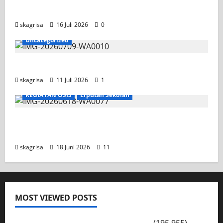
Competition II 2026
skagrisa
16 Juli 2026
0
Uncategorized
Jadwal MPLS 2026-2027
skagrisa
11 Juli 2026
1
KEGIATAN OSIS
Liputan Sekolah
XI TITL 1 Dominasi Classmeeting 2026, Raih
Tiga Gelar Juara untuk Kelasnya
skagrisa
18 Juni 2026
11
MOST VIEWED POSTS
PENGARAHAN, BAHAYA GENGSTER
(195,955)