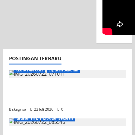
POSTINGAN TERBARU
KEGIATAN OSIS
Liputan Sekolah
Apel Pagi di Tengah Sejuknya Halaman
SMK PGRI 1 Surabaya, Semangat Baru
Tahun Ajaran 2026/2027
skagrisa
22 Juli 2026
0
Jurusan TITL
Liputan Sekolah
Tim TITL SKAGRISA Raih Juara 1 UNESA PLC