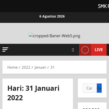
SMK 
Skip
6 Agustus 2026
to
content
LIVE
Home
2022
Januari
31
Hari:
31 Januari
Cari
untuk:
Jurusan TBSM
2022
Jurusan TITL
Jurusan TKRO