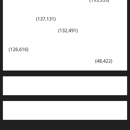
Konsep Merdeka Belajar Menurut Ki Hajar
Dewantara
(137,131)
Cerita Hari Ini di Bali
(132,491)
Kegiatan Ambalan Gatot Kaca SKAGRISA
(126,616)
VISI DAN MISI SMK PGRI 1 SURABAYA
(48,422)