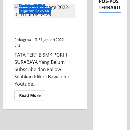
POS-POS
Jurusan TPm
TERBARU
Liputan Sekolah
Apel Pagi
TATA TERTIB SMK PGRI 1
di Tengah
SURABAYA
Sejuknya
skagrisa
31 Januari 2022
Halaman
3
SMK PGRI
TATA TERTIB SMK PGRI 1
1
SURABAYA Yang Belum
Surabaya,
Subscribe dan Follow
Semangat
Silahkan Klik di Bawah ini
Baru
Youtube...
Tahun
Ajaran
Read
Read More
more
2026/2027
about
TATA
TERTIB
Tim TITL
SMK
PGRI
SKAGRISA
1
SURABAYA
Raih