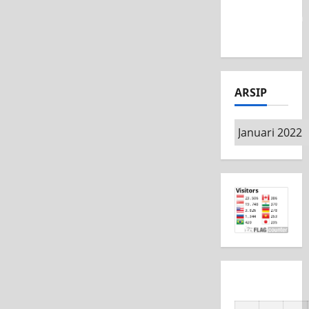
MSC CAD
Competition
2026
ARSIP
Arsip