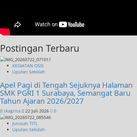
Postingan Terbaru
KEGIATAN OSIS
Liputan Sekolah
Apel Pagi di Tengah Sejuknya Halaman
SMK PGRI 1 Surabaya, Semangat Baru
Tahun Ajaran 2026/2027
skagrisa
22 Juli 2026
0
Jurusan TITL
Liputan Sekolah