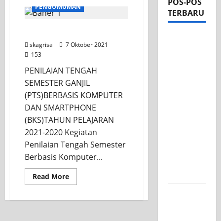
POS-POS
PENGUMUMAN
TERBARU
KEGIATAN PTS 2021-2022
Apel Pagi
skagrisa
7 Oktober 2021
di Tengah
153
Sejuknya
PENILAIAN TENGAH
Halaman
SEMESTER GANJIL
SMK PGRI
(PTS)BERBASIS KOMPUTER
1
DAN SMARTPHONE
Surabaya,
(BKS)TAHUN PELAJARAN
Semangat
2021-2020 Kegiatan
Baru
Penilaian Tengah Semester
Tahun
Berbasis Komputer...
Ajaran
2026/2027
Read More
Tim TITL
SKAGRISA
Raih