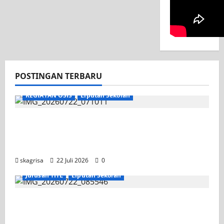
POSTINGAN TERBARU
KEGIATAN OSIS
Liputan Sekolah
Apel Pagi di Tengah Sejuknya Halaman
SMK PGRI 1 Surabaya, Semangat Baru
Tahun Ajaran 2026/2027
skagrisa
22 Juli 2026
0
Jurusan TITL
Liputan Sekolah
Tim TITL SKAGRISA Raih Juara 1 UNESA PLC
Competition II 2026