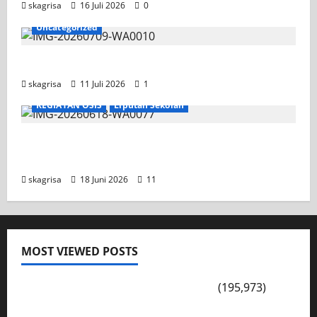
skagrisa
16 Juli 2026
0
Uncategorized
Jadwal MPLS 2026-2027
skagrisa
11 Juli 2026
1
KEGIATAN OSIS
Liputan Sekolah
XI TITL 1 Dominasi Classmeeting 2026, Raih
Tiga Gelar Juara untuk Kelasnya
skagrisa
18 Juni 2026
11
MOST VIEWED POSTS
PENGARAHAN, BAHAYA GENGSTER
(195,973)
Konsep Merdeka Belajar Menurut Ki Hajar