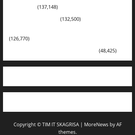
Dewantara
(137,148)
Cerita Hari Ini di Bali
(132,500)
Kegiatan Ambalan Gatot Kaca SKAGRISA
(126,770)
VISI DAN MISI SMK PGRI 1 SURABAYA
(48,425)
Copyright © TIM IT SKAGRISA
|
MoreNews
by AF
themes.