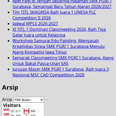
Apel Pagi di Tengah Sejuknya Halaman SMK PGRI 1
Surabaya, Semangat Baru Tahun Ajaran 2026/2027
Tim TITL SKAGRISA Raih Juara 1 UNESA PLC
Competition II 2026
Jadwal MPLS 2026-2027
XI TITL 1 Dominasi Classmeeting 2026, Raih Tiga
Gelar Juara untuk Kelasnya
Workshop Samurai Edu Painting, Mengasah
Kreativitas Siswa SMK PGRI 1 Surabaya Menuju
Ajang Kompetisi Jawa Timur
Semarak Classmeeting SMK PGRI 1 Surabaya, Ajang
Unjuk Bakat Pasca-Ujian SAS
Jurusan Mesin SMK PGRI 1 Surabaya, Raih Juara 3
Nasional MSC CAD Competition 2026
Arsip
Arsip