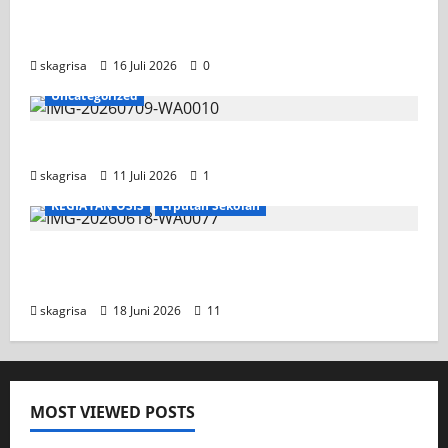
Tim TITL SKAGRISA Raih Juara 1 UNESA PLC
Competition II 2026
skagrisa
16 Juli 2026
0
Uncategorized
Jadwal MPLS 2026-2027
skagrisa
11 Juli 2026
1
KEGIATAN OSIS
Liputan Sekolah
XI TITL 1 Dominasi Classmeeting 2026, Raih
Tiga Gelar Juara untuk Kelasnya
skagrisa
18 Juni 2026
11
MOST VIEWED POSTS