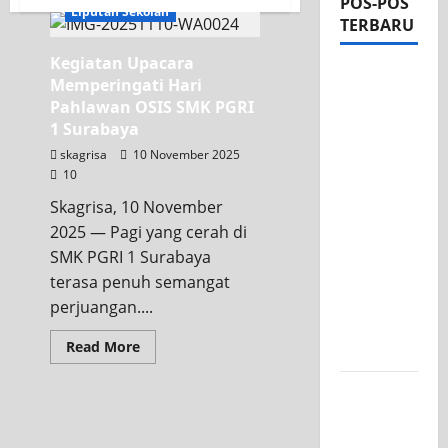
POS-POS
Liputan Sekolah
TERBARU
Kegiatan Upacara
Apel Pagi
Memperingati Hari
di Tengah
Pahlawan OSIS SMK PGRI
Sejuknya
1 Surabaya
Halaman
skagrisa
10 November 2025
SMK PGRI
10
1
Skagrisa, 10 November
Surabaya,
2025 — Pagi yang cerah di
Semangat
SMK PGRI 1 Surabaya
Baru
terasa penuh semangat
Tahun
perjuangan....
Ajaran
Read
Read More
2026/2027
more
about
Kegiatan
Tim TITL
Upacara
SKAGRISA
Memperingati
Hari
Raih
Pahlawan