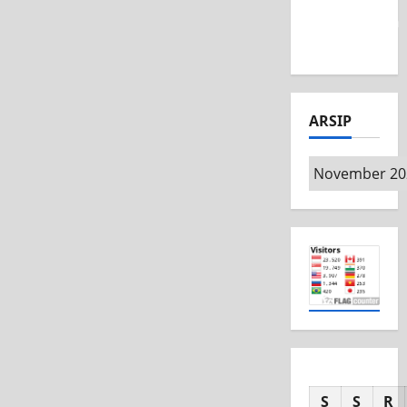
Competition
2026
ARSIP
Arsip
S
S
R