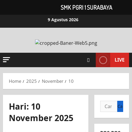
SMK PGRI 1 SURABAYA
Skip
9 Agustus 2026
to
content
LIVE
Home
2025
November
10
Hari:
10
Cari
untuk:
November 2025
KEGIATAN OSIS