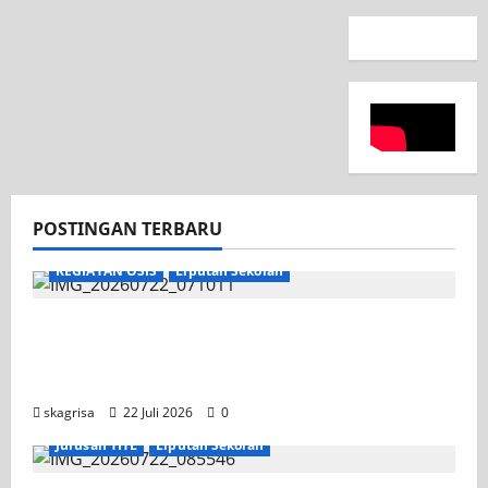
POSTINGAN TERBARU
KEGIATAN OSIS
Liputan Sekolah
Apel Pagi di Tengah Sejuknya Halaman
SMK PGRI 1 Surabaya, Semangat Baru
Tahun Ajaran 2026/2027
skagrisa
22 Juli 2026
0
Jurusan TITL
Liputan Sekolah