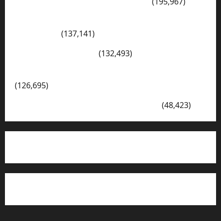
PENGARAHAN, BAHAYA GENGSTER
(195,967)
Konsep Merdeka Belajar Menurut Ki Hajar
Dewantara
(137,141)
Cerita Hari Ini di Bali
(132,493)
Kegiatan Ambalan Gatot Kaca SKAGRISA
(126,695)
VISI DAN MISI SMK PGRI 1 SURABAYA
(48,423)