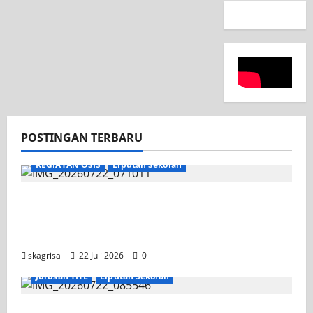
POSTINGAN TERBARU
KEGIATAN OSIS
Liputan Sekolah
Apel Pagi di Tengah Sejuknya Halaman
SMK PGRI 1 Surabaya, Semangat Baru
Tahun Ajaran 2026/2027
skagrisa
22 Juli 2026
0
Jurusan TITL
Liputan Sekolah
Tim TITL SKAGRISA Raih Juara 1 UNESA PLC