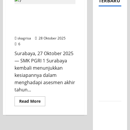
TERBARU
Gladi Bersih TKA SMK
Apel Pagi
PGRI 1 Surabaya, Latihan
di Tengah
Menuju Kesuksesan Ujian
Sejuknya
Sesungguhnya
Halaman
skagrisa
28 Oktober 2025
SMK PGRI
6
1
Surabaya, 27 Oktober 2025
Surabaya,
— SMK PGRI 1 Surabaya
Semangat
kembali menunjukkan
Baru
kesiapannya dalam
Tahun
menghadapi asesmen akhir
Ajaran
tahun...
2026/2027
Read More
Tim TITL
SKAGRISA
Raih
Juara 1