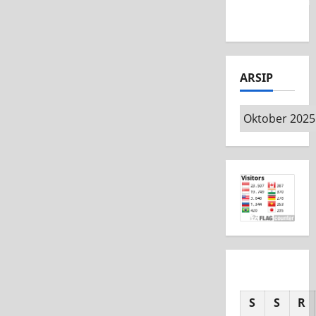
Competition
2026
ARSIP
S
S
R