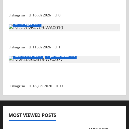
Competition II 2026
skagrisa
16 Juli 2026
0
Uncategorized
Jadwal MPLS 2026-2027
skagrisa
11 Juli 2026
1
KEGIATAN OSIS
Liputan Sekolah
XI TITL 1 Dominasi Classmeeting 2026, Raih
Tiga Gelar Juara untuk Kelasnya
skagrisa
18 Juni 2026
11
MOST VIEWED POSTS