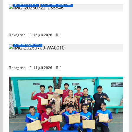
Jurusan TITL
Liputan Sekolah
Tim TITL SKAGRISA Raih Juara 1 UNESA PLC
Competition II 2026
skagrisa
16 Juli 2026
1
Uncategorized
Jadwal MPLS 2026-2027
skagrisa
11 Juli 2026
1