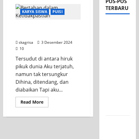
POS-POS
TERBARU
KARYA SISWA
PUISI
Apel Pagi
Bertahan dalam
di Tengah
Ketidakpastian
Sejuknya
skagrisa
3 Desember 2024
Halaman
10
SMK PGRI
Tersudut di antara hiruk
1
pikuk dunia Aku terjatuh,
Surabaya,
namun tak tersungkur
Semangat
Dihina, ditendang, dan
Baru
diabaikan Tapi aku...
Tahun
Ajaran
Read More
2026/2027
Tim TITL
SKAGRISA
Raih