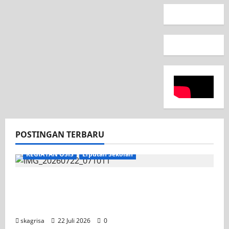
POSTINGAN TERBARU
KEGIATAN OSIS
Liputan Sekolah
Apel Pagi di Tengah Sejuknya Halaman
SMK PGRI 1 Surabaya, Semangat Baru
Tahun Ajaran 2026/2027
skagrisa
22 Juli 2026
0