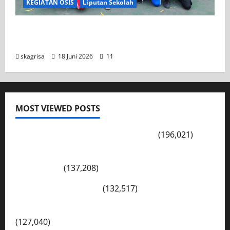
KEGIATAN OSIS
Liputan Sekolah
XI TITL 1 Dominasi Classmeeting 2026, Raih
Tiga Gelar Juara untuk Kelasnya
skagrisa
18 Juni 2026
11
MOST VIEWED POSTS
PENGARAHAN, BAHAYA GENGSTER
(196,021)
Konsep Merdeka Belajar Menurut Ki Hajar
Dewantara
(137,208)
Cerita Hari Ini di Bali
(132,517)
Kegiatan Ambalan Gatot Kaca SKAGRISA
(127,040)