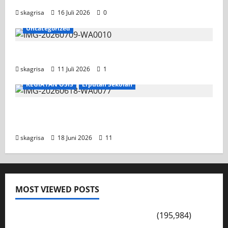
skagrisa
16 Juli 2026
0
Uncategorized
Jadwal MPLS 2026-2027
skagrisa
11 Juli 2026
1
KEGIATAN OSIS
Liputan Sekolah
XI TITL 1 Dominasi Classmeeting 2026, Raih
Tiga Gelar Juara untuk Kelasnya
skagrisa
18 Juni 2026
11
MOST VIEWED POSTS
PENGARAHAN, BAHAYA GENGSTER
(195,984)