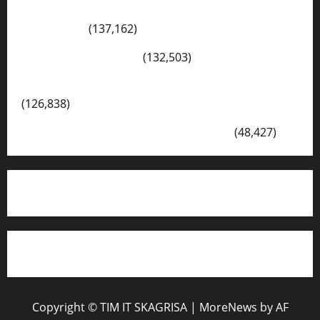
Konsep Merdeka Belajar Menurut Ki Hajar
Dewantara
(137,162)
Cerita Hari Ini di Bali
(132,503)
Kegiatan Ambalan Gatot Kaca SKAGRISA
(126,838)
VISI DAN MISI SMK PGRI 1 SURABAYA
(48,427)
Copyright © TIM IT SKAGRISA
|
MoreNews
by AF