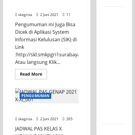
Kelasnya
KELULUSAN KELAS XII
XI
+
2021
LINK
Workshop
SOAL
skagrisa
2 Juni 2021
11
Samurai
Pengumuman ini Juga Bisa
Edu
Dicek di Aplikasi System
Painting,
Informasi Kelulusan (SIK) di
Mengasah
Link
Kreativitas
:http://skl.smkpgri1surabaya.sch.id.
Siswa
Atau langsung Klik...
SMK PGRI
1
Read
Read More
more
Surabaya
about
PENGUMUMAN
Menuju
KELULUSAN
Ajang
KELAS
PENGUMUMAN
XII
Kompetisi
2021
Jawa
JADWAL PAS X, XI
Timur
skagrisa
2 Juni 2021
265
JADWAL PAS KELAS X
Semarak