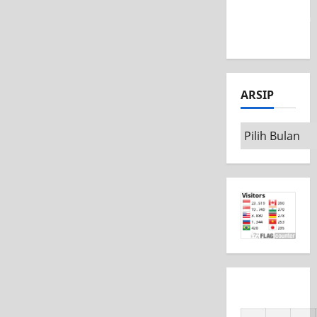
MSC CAD
Competition
2026
ARSIP
Arsip