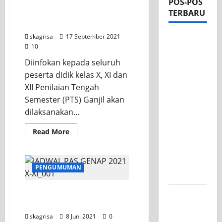
POS-POS
TERBARU
NEW INFO SKAGRISA
(PTSBK-2021)
skagrisa
17 September 2021
Apel Pagi
10
di Tengah
Diinfokan kepada seluruh
Sejuknya
peserta didik kelas X, XI dan
Halaman
XII Penilaian Tengah
SMK PGRI
Semester (PTS) Ganjil akan
1
dilaksanakan...
Surabaya,
Semangat
Read
Read More
Baru
more
about
Tahun
NEW
INFO
Ajaran
SKAGRISA
PENGUMUMAN
(PTSBK-
2026/2027
2021)
Terlindungi: JADWAL PAS
Tim TITL
KLS X + LINK SOAL
SKAGRISA
skagrisa
8 Juni 2021
0
Raih