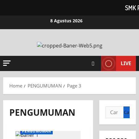
SMK 
Skip
8 Agustus 2026
to
content
LIVE
Home
PENGUMUMAN
Page 3
PENGUMUMAN
Cari
untuk:
Liputan Sekolah
PENGUMUMAN