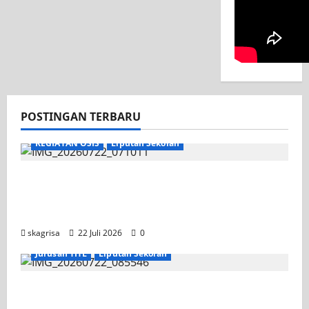
POSTINGAN TERBARU
KEGIATAN OSIS
Liputan Sekolah
Apel Pagi di Tengah Sejuknya Halaman
SMK PGRI 1 Surabaya, Semangat Baru
Tahun Ajaran 2026/2027
skagrisa
22 Juli 2026
0
Jurusan TITL
Liputan Sekolah
Tim TITL SKAGRISA Raih Juara 1 UNESA PLC
Competition II 2026