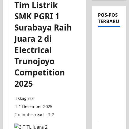
Tim Listrik
SMK PGRI 1
POS-POS
TERBARU
Surabaya Raih
Apel Pagi
Juara 2 di
di Tengah
Electrical
Sejuknya
Halaman
Trunojoyo
SMK PGRI
Competition
1
Surabaya,
2025
Semangat
Baru
skagrisa
Tahun
1 Desember 2025
Ajaran
2 minutes read
2
2026/2027
Tim TITL