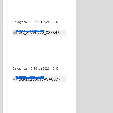
SMK PGRI 1 Surabaya,
Semangat Baru Tahun
Ajaran 2026/2027
skagrisa
22 Juli 2026
0
Jurusan TITL
Liputan Sekolah
Tim TITL SKAGRISA
Raih Juara 1 UNESA
PLC Competition II
2026
skagrisa
16 Juli 2026
0
KEGIATAN OSIS
Liputan Sekolah
XI TITL 1 Dominasi
Classmeeting 2026,
Raih Tiga Gelar Juara
untuk Kelasnya