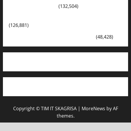
Cerita Hari Ini di Bali
(132,504)
Kegiatan Ambalan Gatot Kaca SKAGRISA
(126,881)
VISI DAN MISI SMK PGRI 1 SURABAYA
(48,428)
Copyright © TIM IT SKAGRISA
|
MoreNews
by AF
themes.