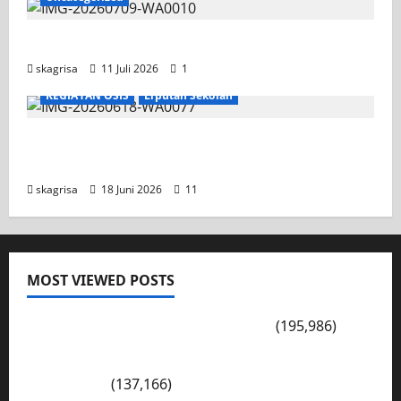
Jadwal MPLS 2026-2027
skagrisa
11 Juli 2026
1
KEGIATAN OSIS
Liputan Sekolah
XI TITL 1 Dominasi Classmeeting 2026, Raih
Tiga Gelar Juara untuk Kelasnya
skagrisa
18 Juni 2026
11
MOST VIEWED POSTS
PENGARAHAN, BAHAYA GENGSTER
(195,986)
Konsep Merdeka Belajar Menurut Ki Hajar
Dewantara
(137,166)