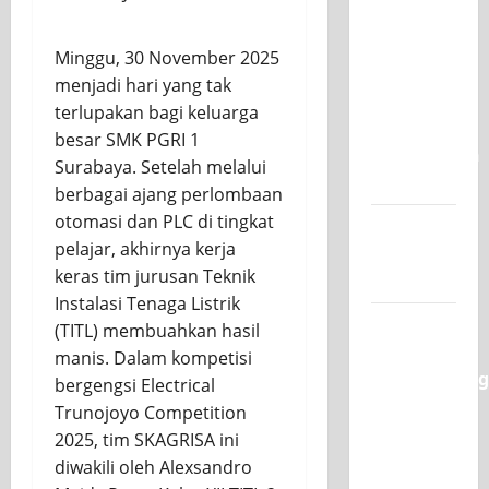
SKAGRISA
Raih
Minggu, 30 November 2025
Juara 1
menjadi hari yang tak
UNESA
terlupakan bagi keluarga
PLC
besar SMK PGRI 1
Competition
Surabaya. Setelah melalui
II 2026
berbagai ajang perlombaan
otomasi dan PLC di tingkat
Jadwal
pelajar, akhirnya kerja
MPLS
keras tim jurusan Teknik
2026-2027
Instalasi Tenaga Listrik
XI TITL 1
(TITL) membuahkan hasil
Dominasi
manis. Dalam kompetisi
Classmeeting
bergengsi Electrical
2026,
Trunojoyo Competition
Raih Tiga
2025, tim SKAGRISA ini
Gelar
diwakili oleh Alexsandro
Juara