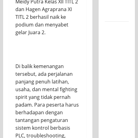
Meidy Putra Kelas XII TITL 2
untuk
dan Hagen Agraprana XI
Kelasnya
TITL 2 berhasil naik ke
podium dan menyabet
Workshop
gelar Juara 2.
Samurai
Edu
Painting,
Mengasah
Kreativitas
Di balik kemenangan
Siswa
tersebut, ada perjalanan
SMK PGRI
panjang penuh latihan,
1
usaha, dan mental fighting
Surabaya
spirit yang tidak pernah
Menuju
padam. Para peserta harus
Ajang
berhadapan dengan
Kompetisi
tantangan pengaturan
Jawa
sistem kontrol berbasis
Timur
PLC, troubleshooting,