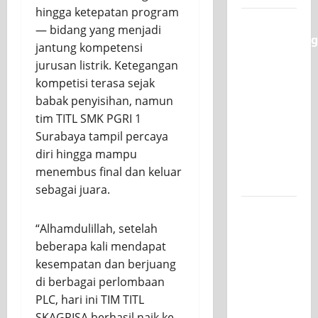
hingga ketepatan program
Semarak
— bidang yang menjadi
Classmeeting
jantung kompetensi
SMK PGRI
jurusan listrik. Ketegangan
1
kompetisi terasa sejak
Surabaya,
babak penyisihan, namun
Ajang
tim TITL SMK PGRI 1
Unjuk
Surabaya tampil percaya
Bakat
diri hingga mampu
Pasca-
menembus final dan keluar
Ujian SAS
sebagai juara.
Jurusan
Mesin
“Alhamdulillah, setelah
SMK PGRI
beberapa kali mendapat
1
kesempatan dan berjuang
Surabaya,
di berbagai perlombaan
Raih
PLC, hari ini TIM TITL
Juara 3
SKAGRISA berhasil naik ke