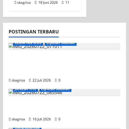
skagrisa
18 Juni 2026
11
POSTINGAN TERBARU
KEGIATAN OSIS
Liputan Sekolah
Apel Pagi di Tengah Sejuknya Halaman
SMK PGRI 1 Surabaya, Semangat Baru
Tahun Ajaran 2026/2027
skagrisa
22 Juli 2026
0
Jurusan TITL
Liputan Sekolah
Tim TITL SKAGRISA Raih Juara 1 UNESA PLC
Competition II 2026
skagrisa
16 Juli 2026
0
Uncategorized