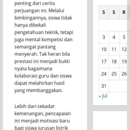
penting dari cerita
perjuangan ini. Melalui
S
S
R
bimbingannya, siswa tidak
hanya dibekali
pengetahuan teknik, tetapi
3
4
5
juga mental kompetisi dan
semangat pantang
10
11
12
menyerah. Tak heran bila
prestasi ini menjadi bukti
17
18
19
nyata bagaimana
24
25
26
kolaborasi guru dan siswa
dapat melahirkan hasil
31
yang membanggakan.
« Jul
Lebih dari sekadar
kemenangan, pencapaian
ini menjadi motivasi baru
bagi siswa jurusan listrik