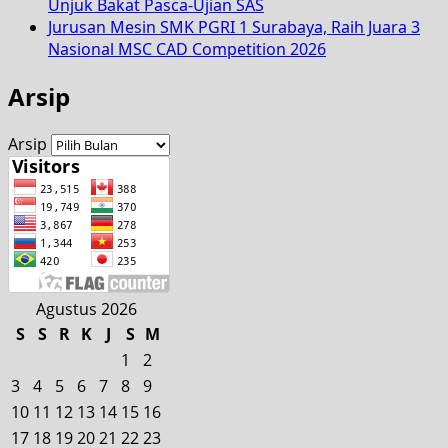
Unjuk Bakat Pasca-Ujian SAS
Jurusan Mesin SMK PGRI 1 Surabaya, Raih Juara 3
Nasional MSC CAD Competition 2026
Arsip
Arsip
Agustus 2026
S
S
R
K
J
S
M
1
2
3
4
5
6
7
8
9
10
11
12
13
14
15
16
17
18
19
20
21
22
23