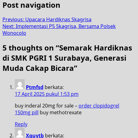
Post navigation
Previous:
Upacara Hardiknas Skagrisa
Next:
Implementasi P5 Skagrisa, Bersama Polsek
Wonocolo
5 thoughts on “
Semarak Hardiknas
di SMK PGRI 1 Surabaya, Generasi
Muda Cakap Bicara
”
Ptmfsd
berkata:
17 April 2025 pukul 1:53 pm
buy inderal 20mg for sale –
order clopidogrel
150mg pill
buy methotrexate
Reply
Xquytb
berkata: