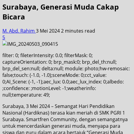
Surabaya, Generasi Muda Cakap
Bicara
M. Abd. Rahim
3 Mei 2024
2 minutes read
5
filter: 0; fileterIntensity: 0.0; filterMask: 0;
captureOrientation: 0; brp_mask:0; brp_del_th:null;
brp_del_sen:null; delta:null; module: photo;hw-remosaic:
false;touch: (-1.0, -1.0);sceneMode: 0;cct_value:
0;AI_Scene: (-1, -1);aec_lux: 0.0;aec_lux_index: 0;albedo:
;confidence: ;motionLevel: -1;weatherinfo:
null;temperature: 49;
Surabaya, 3 Mei 2024 – Semangat Hari Pendidikan
Nasional (Hardiknas) terasa kian meriah di SMK PGRI 1
Surabaya. Smartfren Community, dengan semangatnya
untuk mencerdaskan generasi muda, menyapa para
siswa dan guru dalam acara bertajuk “Generasi Muda