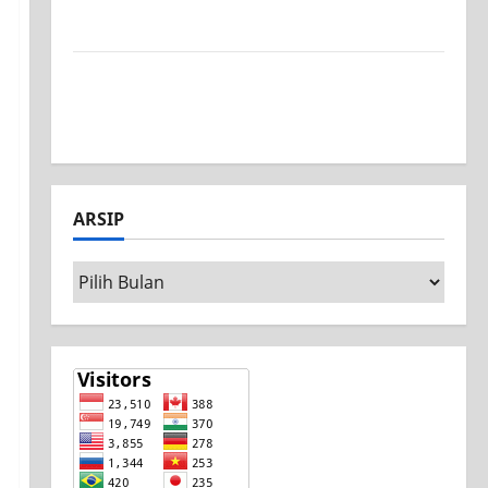
Surabaya, Ajang Unjuk Bakat Pasca-Ujian
SAS
Jurusan Mesin SMK PGRI 1 Surabaya, Raih
Juara 3 Nasional MSC CAD Competition
2026
ARSIP
Arsip