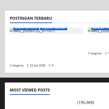
POSTINGAN TERBARU
KEGIATAN OSIS
Liputan Sekolah
Jurusan TI
Apel Pagi di Tengah Sejuknya
Tim TITL 
Halaman SMK PGRI 1 Surabaya,
UNESA PLC
Semangat Baru Tahun Ajaran
skagrisa
1
2026/2027
skagrisa
22 Juli 2026
0
MOST VIEWED POSTS
PENGARAHAN, BAHAYA GENGSTER
(195,969)