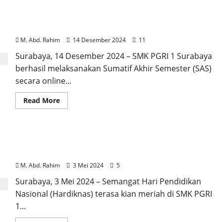
SAS
Tahun
SMK PGRI 1 Surabaya Gelar SAS dengan Aplikasi
2024-
2025
Bro Exam
M. Abd. Rahim
14 Desember 2024
11
Surabaya, 14 Desember 2024 – SMK PGRI 1 Surabaya
berhasil melaksanakan Sumatif Akhir Semester (SAS)
secara online...
Read
Read More
more
about
SMK
PGRI
1
Semarak Hardiknas di SMK PGRI 1 Surabaya,
Surabaya
Gelar
Generasi Muda Cakap Bicara
SAS
dengan
M. Abd. Rahim
3 Mei 2024
5
Aplikasi
Bro
Surabaya, 3 Mei 2024 – Semangat Hari Pendidikan
Exam
Nasional (Hardiknas) terasa kian meriah di SMK PGRI
1...