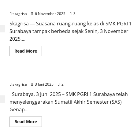
Pelaksaan TKA 2025, SMK PGRI 1 Surabaya
skagrisa
6 November 2025
3
Skagrisa — Suasana ruang-ruang kelas di SMK PGRI 1
Surabaya tampak berbeda sejak Senin, 3 November
2025....
Read
Read More
more
about
Pelaksaan
TKA
2025,
Pelaksanaan SAS Tahun 2024-2025
SMK
PGRI
skagrisa
3 Juni 2025
2
1
Surabaya
Surabaya, 3 Juni 2025 – SMK PGRI 1 Surabaya telah
menyelenggarakan Sumatif Akhir Semester (SAS)
Genap...
Read
Read More
more
about
Pelaksanaan