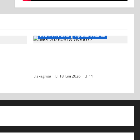
KEGIATAN OSIS
Liputan Sekolah
XI TITL 1 Dominasi Classmeeting
2026, Raih Tiga Gelar Juara untuk
Kelasnya
skagrisa
18 Juni 2026
11