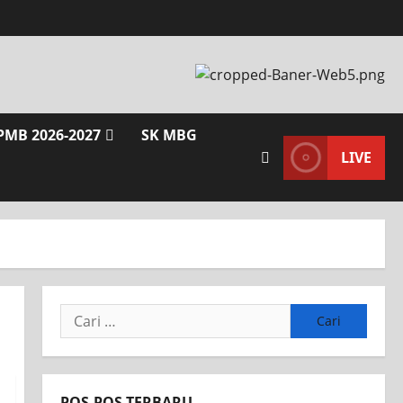
PMB 2026-2027
SK MBG
LIVE
Cari
untuk:
POS-POS TERBARU