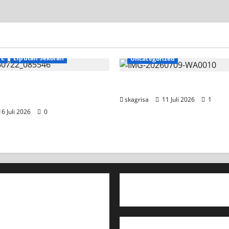
TL
Liputan Sekolah
Uncategorized
SKAGRISA Raih Juara 1
Jadwal MPLS 2026-2027
 Competition II 2026
skagrisa
11 Juli 2026
1
6 Juli 2026
0