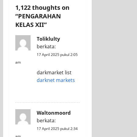
1,122 thoughts on
“
PENGARAHAN
KELAS XII
”
Toliklulty
berkata:
17 April 2025 pukul 2:05
am
darkmarket list
darknet markets
REPLY
Waltonmoord
berkata:
17 April 2025 pukul 2:34
am