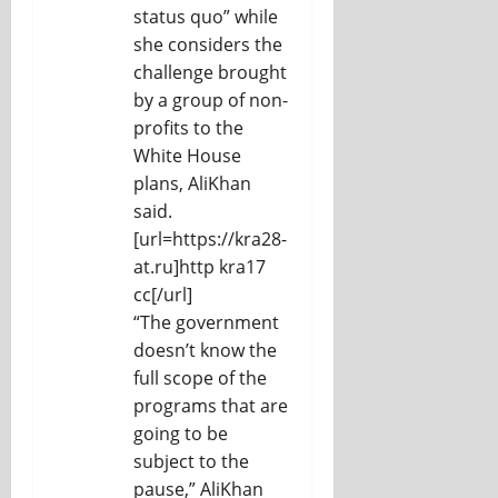
status quo” while
she considers the
challenge brought
by a group of non-
profits to the
White House
plans, AliKhan
said.
[url=https://kra28-
at.ru]http kra17
cc[/url]
“The government
doesn’t know the
full scope of the
programs that are
going to be
subject to the
pause,” AliKhan