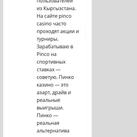
пользователей
из Кыргызстана.
На сайте pinco
casino часто
проходят акции и
турниры.
Зарабатываю в
Pinco на
спортивных
ставках —
советую. Пинко
казино — это
азарт, драйв и
реальные
выигрыши.
Пинко —
реальная
альтернатива