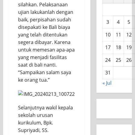
silahkan.
Pelaksanaan
ujian lakukanlah dengan
baik, perpisahan sudah
3
4
5
dise
pakati ke Bali biaya
10
11
12
yang telah ditentukan
segera dibayar. Karena
17
18
19
untuk memesan apa-apa
yang menjadi fasilitas
24
25
26
saat di bali nanti.
“
Sampaikan salam saya
31
ke orang tua.”
« Jul
Selanjutnya wakil kepala
sekolah urusan
kurikulum, Bpk.
Supriyadi, SS.