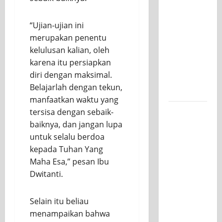
SMK PGRI
1
“Ujian-ujian ini
Surabaya,
merupakan penentu
Ajang
kelulusan kalian, oleh
Unjuk
karena itu persiapkan
Bakat
diri dengan maksimal.
Pasca-
Belajarlah dengan tekun,
Ujian SAS
manfaatkan waktu yang
Jurusan
tersisa dengan sebaik-
Mesin
baiknya, dan jangan lupa
SMK PGRI
untuk selalu berdoa
1
kepada Tuhan Yang
Surabaya,
Maha Esa,” pesan Ibu
Raih
Dwitanti.
Juara 3
Nasional
Selain itu beliau
MSC CAD
menampaikan bahwa