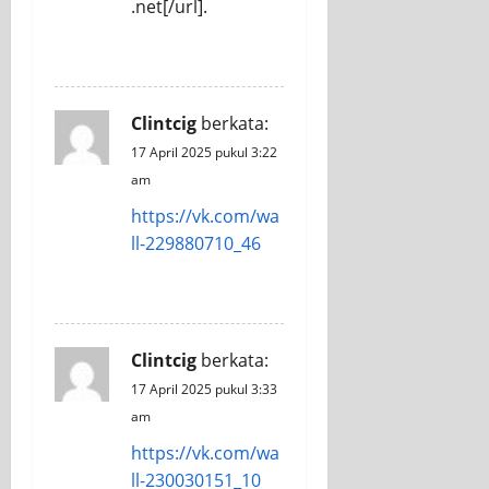
.net[/url].
REPLY
Clintcig
berkata:
17 April 2025 pukul 3:22
am
https://vk.com/wa
ll-229880710_46
REPLY
Clintcig
berkata:
17 April 2025 pukul 3:33
am
https://vk.com/wa
ll-230030151_10