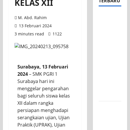
KELAS XII
TERBARU
Apel Pagi
M. Abd. Rahim
di Tengah
13 Februari 2024
Sejuknya
3 minutes read
1122
Halaman
SMK PGRI
1
Surabaya,
Semangat
Surabaya, 13 Februari
Baru
2024
– SMK PGRI 1
Tahun
Surabaya hari ini
Ajaran
menggelar pengarahan
2026/2027
bagi seluruh siswa kelas
XII dalam rangka
Tim TITL
persiapan menghadapi
SKAGRISA
serangkaian ujian, Ujian
Raih
Praktik (UPRAK), Ujian
Juara 1