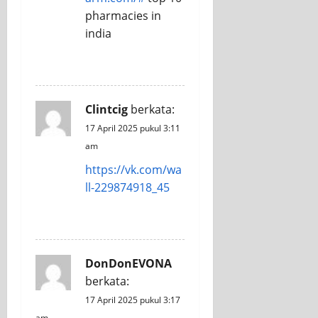
pharmacies in
india
REPLY
Clintcig
berkata:
17 April 2025 pukul 3:11
am
https://vk.com/wa
ll-229874918_45
REPLY
DonDonEVONA
berkata:
17 April 2025 pukul 3:17
am