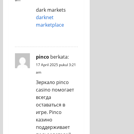
dark markets
darknet
marketplace
REPLY
pinco
berkata:
17 April 2025 pukul 3:21
am
Зеркало pinco
casino помогает
всегда
оставаться в
игре. Pinco
казино
поддерживает