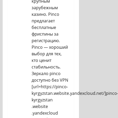
крупным
зарубежным
казино. Pinco
предлагает
бесплатные
фриспины за
регистрацию.
Pinco — хороший
выбор для тех,
кто ценит
стабильность.
Зеркало pinco
доступно без VPN
[url=https://pinco-
kyrgyzstan.website.yandexcloud.net/]pinco
kyrgyzstan
.website
.yandexcloud