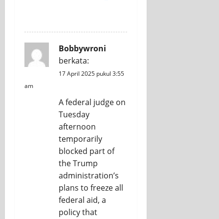
REPLY
Bobbywroni
berkata:
17 April 2025 pukul 3:55
am
A federal judge on
Tuesday
afternoon
temporarily
blocked part of
the Trump
administration’s
plans to freeze all
federal aid, a
policy that