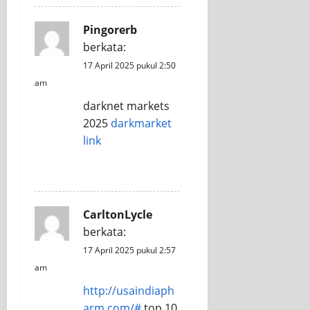
Pingorerb
berkata:
17 April 2025 pukul 2:50
am
darknet markets
2025
darkmarket
link
REPLY
CarltonLycle
berkata:
17 April 2025 pukul 2:57
am
http://usaindiaph
arm.com/#
top 10