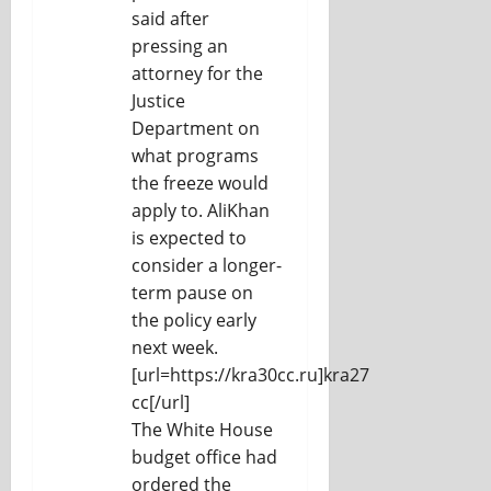
said after
pressing an
attorney for the
Justice
Department on
what programs
the freeze would
apply to. AliKhan
is expected to
consider a longer-
term pause on
the policy early
next week.
[url=https://kra30cc.ru]kra27
cc[/url]
The White House
budget office had
ordered the