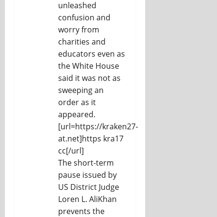
unleashed
confusion and
worry from
charities and
educators even as
the White House
said it was not as
sweeping an
order as it
appeared.
[url=https://kraken27-
at.net]https kra17
cc[/url]
The short-term
pause issued by
US District Judge
Loren L. AliKhan
prevents the