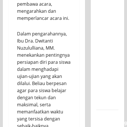
pembawa acara,
Workshop
mengarahkan dan
Samurai
memperlancar acara ini.
Edu
Painting,
Mengasah
Dalam pengarahannya,
Kreativitas
Ibu Dra. Dwitanti
Siswa
Nuzululliana, MM.
SMK PGRI
menekankan pentingnya
1
persiapan diri para siswa
Surabaya
dalam menghadapi
Menuju
ujian-ujian yang akan
Ajang
dilalui. Beliau berpesan
Kompetisi
agar para siswa belajar
Jawa
dengan tekun dan
Timur
maksimal, serta
memanfaatkan waktu
Semarak
yang tersisa dengan
Classmeeting
sebaik-baiknya.