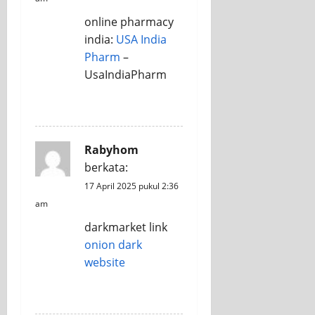
online pharmacy
india:
USA India
Pharm
–
UsaIndiaPharm
REPLY
Rabyhom
berkata:
17 April 2025 pukul 2:36
am
darkmarket link
onion dark
website
REPLY