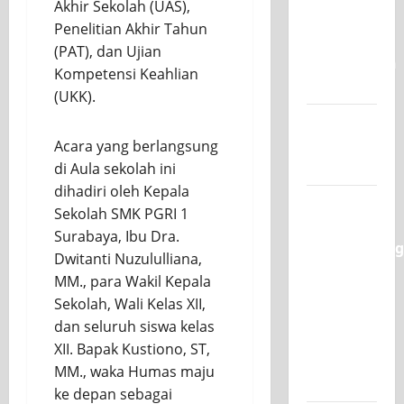
Akhir Sekolah (UAS),
UNESA
Penelitian Akhir Tahun
PLC
(PAT), dan Ujian
Competition
Kompetensi Keahlian
II 2026
(UKK).
Jadwal
MPLS
Acara yang berlangsung
2026-2027
di Aula sekolah ini
dihadiri oleh Kepala
XI TITL 1
Sekolah SMK PGRI 1
Dominasi
Surabaya, Ibu Dra.
Classmeeting
Dwitanti Nuzululliana,
2026,
MM., para Wakil Kepala
Raih Tiga
Sekolah, Wali Kelas XII,
Gelar
dan seluruh siswa kelas
Juara
XII. Bapak Kustiono, ST,
untuk
MM., waka Humas maju
Kelasnya
ke depan sebagai