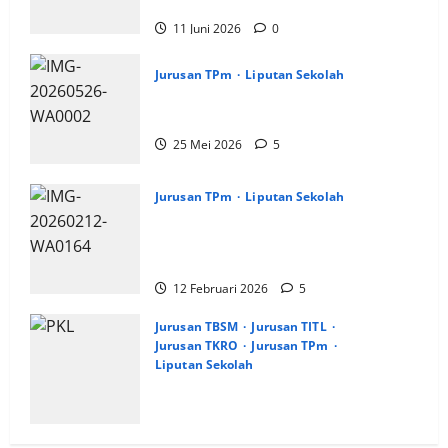
Competition 2026
11 Juni 2026
0
Jurusan TPm
Liputan Sekolah
Jurusan TPm Skagrisa Juara 3 Nasional
2026
25 Mei 2026
5
Jurusan TPm
Liputan Sekolah
Jurusan Pemesinan SMK PGRI 1
Surabaya Raih Juara 1 LKS Dikmen Kota
Surabaya
12 Februari 2026
5
Jurusan TBSM
Jurusan TITL
Jurusan TKRO
Jurusan TPm
Liputan Sekolah
Pengarahan Pemberangkatan PKL SMK
PGRI 1 Surabaya, Gelombang 1
2 Januari 2026
9