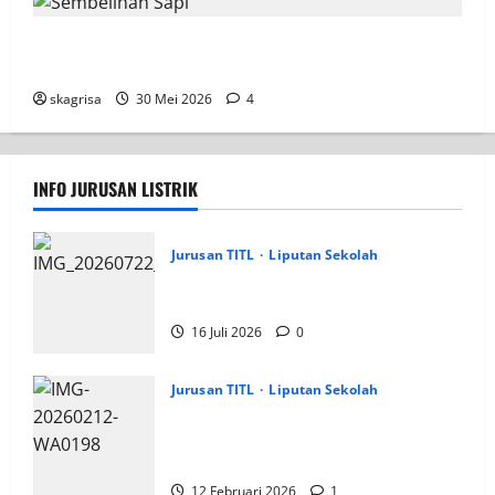
Semangat Berbagi dan Belajar Qurban Warnai Idul
Adha 1447 H di SMK PGRI 1 Surabaya
skagrisa
30 Mei 2026
4
INFO JURUSAN LISTRIK
Jurusan TITL
Liputan Sekolah
Tim TITL SKAGRISA Raih Juara 1 UNESA
PLC Competition II 2026
16 Juli 2026
0
Jurusan TITL
Liputan Sekolah
TIM Listrik SMK PGRI 1 Surabaya Raih
Prestasi Juara 3 dan Harapan 1 di LKS
Dikmen Kota Surabaya
12 Februari 2026
1