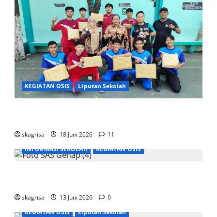
KEGIATAN OSIS
Liputan Sekolah
XI TITL 1 Dominasi Classmeeting 2026, Raih Tiga
Gelar Juara untuk Kelasnya
skagrisa
18 Juni 2026
11
INFORMASI SEKOLAH
KEGIATAN OSIS
Semarak Classmeeting SMK PGRI 1 Surabaya, Ajang
Unjuk Bakat Pasca-Ujian SAS
skagrisa
13 Juni 2026
0
KEGIATAN OSIS
Liputan Sekolah