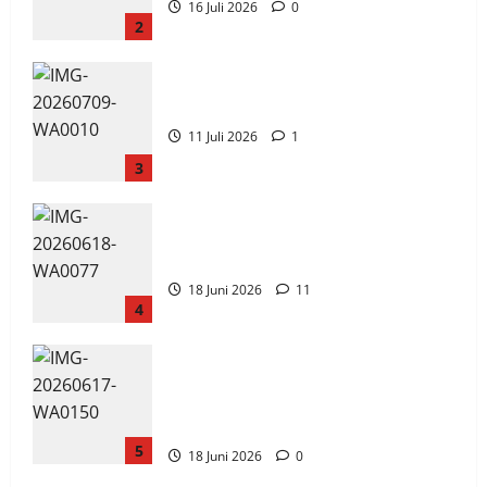
16 Juli 2026
0
2
Jadwal MPLS 2026-2027
11 Juli 2026
1
3
XI TITL 1 Dominasi Classmeeting 2026,
Raih Tiga Gelar Juara untuk Kelasnya
18 Juni 2026
11
4
Workshop Samurai Edu Painting,
Mengasah Kreativitas Siswa SMK PGRI 1
Surabaya Menuju Ajang Kompetisi Jawa
Timur
5
18 Juni 2026
0