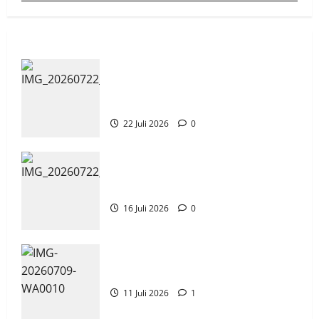
Tim TITL SKAGRISA Raih Juara 1 UNESA PLC
Competition II 2026
skagrisa
16 Juli 2026
0
Apel Pagi di Tengah Sejuknya Halaman
SMK PGRI 1 Surabaya, Semangat Baru
Tahun Ajaran 2026/2027
22 Juli 2026
0
Tim TITL SKAGRISA Raih Juara 1 UNESA
PLC Competition II 2026
Uncategorized
16 Juli 2026
0
Jadwal MPLS 2026-2027
skagrisa
11 Juli 2026
1
Jadwal MPLS 2026-2027
11 Juli 2026
1