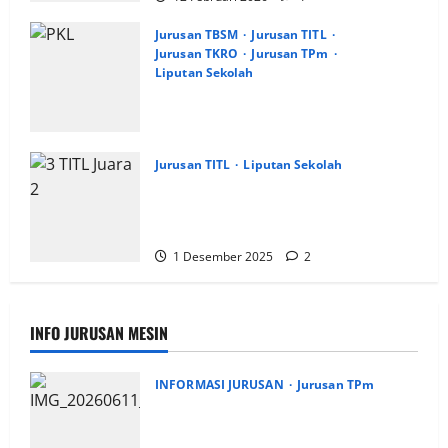
Jurusan TBSM
Jurusan TITL
Jurusan TKRO
Jurusan TPm
Liputan Sekolah
Pengarahan Pemberangkatan PKL SMK
PGRI 1 Surabaya, Gelombang 1
2 Januari 2026
9
Jurusan TITL
Liputan Sekolah
Tim Listrik SMK PGRI 1 Surabaya Raih
Juara 2 di Electrical Trunojoyo
Competition 2025
1 Desember 2025
2
INFO JURUSAN MESIN
INFORMASI JURUSAN
Jurusan TPm
Jurusan Mesin SMK PGRI 1 Surabaya,
Raih Juara 3 Nasional MSC CAD