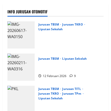
INFO JURUSAN OTOMOTIF
Jurusan TBSM
Jurusan TKRO
Liputan Sekolah
Workshop Samurai Edu Painting,
Mengasah Kreativitas Siswa SMK PGRI 1
Surabaya Menuju Ajang Kompetisi Jawa
Timur
18 Juni 2026
0
Jurusan TBSM
Liputan Sekolah
Jurusan TSM SMK PGRI 1 Surabaya Raih
Juara 1 di LKS Dikmen Kota Surabaya
12 Februari 2026
9
Jurusan TBSM
Jurusan TITL
Jurusan TKRO
Jurusan TPm
Liputan Sekolah
Pengarahan Pemberangkatan PKL SMK
PGRI 1 Surabaya, Gelombang 1