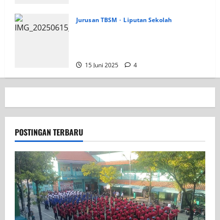
2 Januari 2026
9
Jurusan TBSM
Liputan Sekolah
Jurusan TSM SMK PGRI 1 Surabaya
Datangi Langsung Seminar AHM BEST
Student 2025
15 Juni 2025
4
POSTINGAN TERBARU