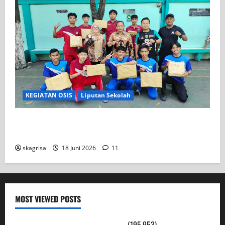
KEGIATAN OSIS
Liputan Sekolah
XI TITL 1 Dominasi Classmeeting 2026, Raih Tiga
Gelar Juara untuk Kelasnya
skagrisa
18 Juni 2026
11
MOST VIEWED POSTS
PENGARAHAN, BAHAYA GENGSTER
(195,953)