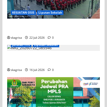
KEGIATAN OSIS
Liputan Sekolah
Apel Pagi di Tengah Sejuknya Halaman SMK PGRI 1
Surabaya, Semangat Baru Tahun Ajaran 2026/2027
skagrisa
22 Juli 2026
0
Jurusan TITL
Liputan Sekolah
Tim TITL SKAGRISA Raih Juara 1 UNESA PLC
Competition II 2026
skagrisa
16 Juli 2026
0