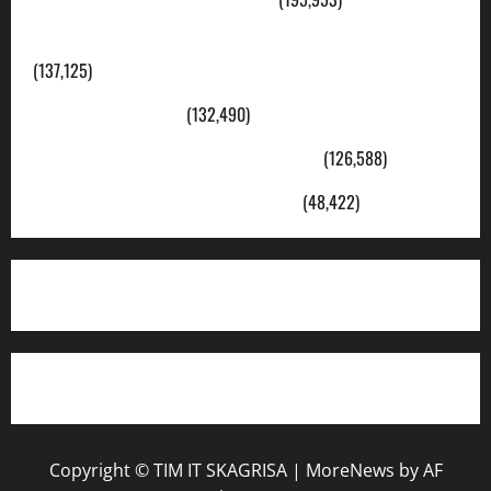
Konsep Merdeka Belajar Menurut Ki Hajar Dewantara
(137,125)
Cerita Hari Ini di Bali
(132,490)
Kegiatan Ambalan Gatot Kaca SKAGRISA
(126,588)
VISI DAN MISI SMK PGRI 1 SURABAYA
(48,422)
Copyright © TIM IT SKAGRISA
|
MoreNews
by AF