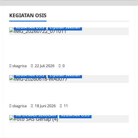
KEGIATAN OSIS
KEGIATAN OSIS
Liputan Sekolah
Apel Pagi di Tengah Sejuknya Halaman
SMK PGRI 1 Surabaya, Semangat Baru
Tahun Ajaran 2026/2027
skagrisa
22 Juli 2026
0
KEGIATAN OSIS
Liputan Sekolah
XI TITL 1 Dominasi Classmeeting 2026, Raih
Tiga Gelar Juara untuk Kelasnya
skagrisa
18 Juni 2026
11
INFORMASI SEKOLAH
KEGIATAN OSIS
Semarak Classmeeting SMK PGRI 1
Surabaya, Ajang Unjuk Bakat Pasca-Ujian