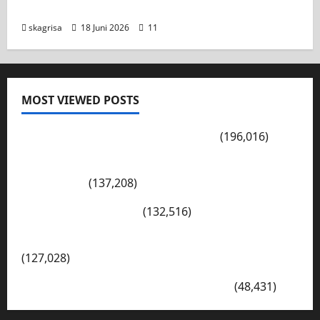
Tiga Gelar Juara untuk Kelasnya
skagrisa
18 Juni 2026
11
MOST VIEWED POSTS
PENGARAHAN, BAHAYA GENGSTER
(196,016)
Konsep Merdeka Belajar Menurut Ki Hajar
Dewantara
(137,208)
Cerita Hari Ini di Bali
(132,516)
Kegiatan Ambalan Gatot Kaca SKAGRISA
(127,028)
VISI DAN MISI SMK PGRI 1 SURABAYA
(48,431)