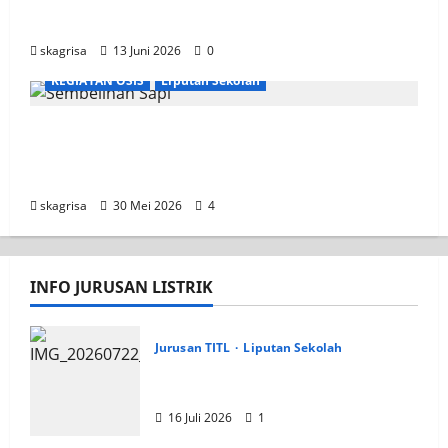
SAS
skagrisa
13 Juni 2026
0
KEGIATAN OSIS
Liputan Sekolah
Semangat Berbagi dan Belajar Qurban
Warnai Idul Adha 1447 H di SMK PGRI 1
Surabaya
skagrisa
30 Mei 2026
4
INFO JURUSAN LISTRIK
Jurusan TITL
Liputan Sekolah
Tim TITL SKAGRISA Raih Juara 1
UNESA PLC Competition II 2026
16 Juli 2026
1