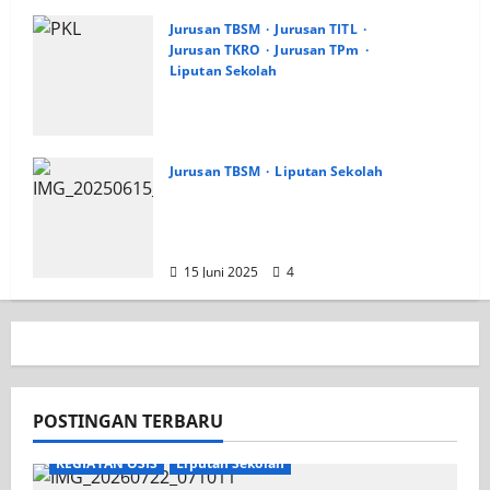
Jurusan TBSM
Jurusan TITL
Jurusan TKRO
Jurusan TPm
Liputan Sekolah
Pengarahan Pemberangkatan
PKL SMK PGRI 1 Surabaya,
Gelombang 1
Jurusan TBSM
2 Januari 2026
Liputan Sekolah
9
Jurusan TSM SMK PGRI 1
Surabaya Datangi Langsung
Seminar AHM BEST Student 2025
15 Juni 2025
4
POSTINGAN TERBARU
KEGIATAN OSIS
Liputan Sekolah