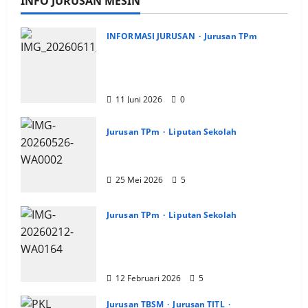
INFO JURUSAN MESIN
INFORMASI JURUSAN
Jurusan TPm
Jurusan Mesin SMK PGRI 1
Surabaya, Raih Juara 3 Nasional
MSC CAD Competition 2026
11 Juni 2026
0
Jurusan TPm
Liputan Sekolah
Jurusan TPm Skagrisa Juara 3
Nasional 2026
25 Mei 2026
5
Jurusan TPm
Liputan Sekolah
Jurusan Pemesinan SMK PGRI 1
Surabaya Raih Juara 1 LKS
Dikmen Kota Surabaya
12 Februari 2026
5
Jurusan TBSM
Jurusan TITL