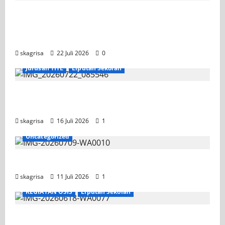
Apel Pagi di Tengah Sejuknya Halaman
SMK PGRI 1 Surabaya, Semangat Baru
Tahun Ajaran 2026/2027
skagrisa
22 Juli 2026
0
Jurusan TITL
Liputan Sekolah
Tim TITL SKAGRISA Raih Juara 1 UNESA PLC
Competition II 2026
skagrisa
16 Juli 2026
1
Uncategorized
Jadwal MPLS 2026-2027
skagrisa
11 Juli 2026
1
KEGIATAN OSIS
Liputan Sekolah
XI TITL 1 Dominasi Classmeeting 2026, Raih