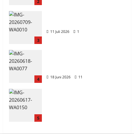
2
Jadwal MPLS 2026-2027
11 Juli 2026
1
3
XI TITL 1 Dominasi Classmeeting
2026, Raih Tiga Gelar Juara
untuk Kelasnya
18 Juni 2026
11
4
Workshop Samurai Edu
Painting, Mengasah Kreativitas
Siswa SMK PGRI 1 Surabaya
Menuju Ajang Kompetisi Jawa
5
Timur
18 Juni 2026
0