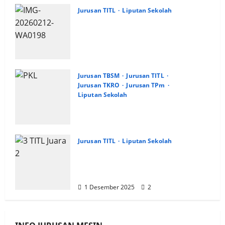
Jurusan TITL
Liputan Sekolah
TIM Listrik SMK PGRI 1 Surabaya
Raih Prestasi Juara 3 dan
Harapan 1 di LKS Dikmen Kota
Surabaya
12 Februari 2026
1
Jurusan TBSM
Jurusan TITL
Jurusan TKRO
Jurusan TPm
Liputan Sekolah
Pengarahan Pemberangkatan
PKL SMK PGRI 1 Surabaya,
Gelombang 1
Jurusan TITL
2 Januari 2026
Liputan Sekolah
9
Tim Listrik SMK PGRI 1 Surabaya
Raih Juara 2 di Electrical
Trunojoyo Competition 2025
1 Desember 2025
2