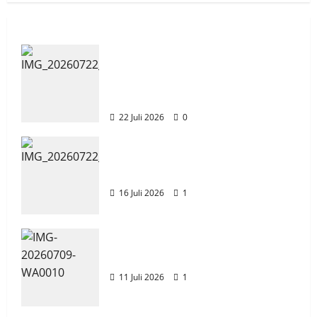
Tim TITL SKAGRISA Raih Juara 1
UNESA PLC Competition II 2026
skagrisa
16 Juli 2026
1
Apel Pagi di Tengah Sejuknya
Halaman SMK PGRI 1 Surabaya,
Semangat Baru Tahun Ajaran
2026/2027
22 Juli 2026
0
Tim TITL SKAGRISA Raih Juara 1
UNESA PLC Competition II 2026
Uncategorized
16 Juli 2026
1
Jadwal MPLS 2026-2027
skagrisa
11 Juli 2026
1
Jadwal MPLS 2026-2027
11 Juli 2026
1