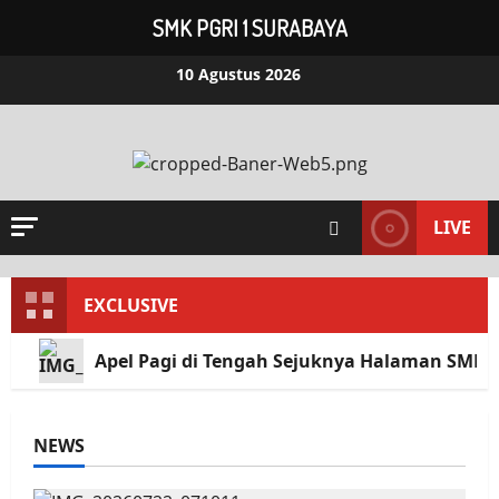
SMK PGRI 1 SURABAYA
Skip
10 Agustus 2026
to
content
LIVE
EXCLUSIVE
Apel Pagi di Tengah Sejuknya Halaman SMK 
NEWS