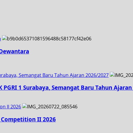
a
 Dewantara
urabaya, Semangat Baru Tahun Ajaran 2026/2027
K PGRI 1 Surabaya, Semangat Baru Tahun Ajaran
on II 2026
 Competition II 2026