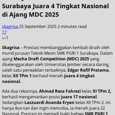
Surabaya Juara 4 Tingkat Nasional
di Ajang MDC 2025
skagrisa
25 September 2025
2 minutes read
17
Skagrisa
– Prestasi membanggakan kembali diraih oleh
murid jurusan Teknik Mesin SMK PGRI 1 Surabaya. Dalam
ajang
Mecha Draft Competition (MDC) 2025
yang
diselenggarakan oleh Universitas Jember secara daring,
salah satu perwakilan terbaiknya,
Edgar Rafif Pratama
,
kelas
XII TPm 1
berhasil meraih
juara 4 tingkat
nasional
..
Ada dua rekannya,
Ahmad Reza Fahrezi
kelas
XI TPm 2,
berhasil mengamankan posisi
juara 17 nasional
.
Sedangkan
Lazzuardi Ananda Eryan
kelas XII TPm 2, ini
hanya ikut-tan dan ingin mencoba, ia meraih juara 22
Nasional. Prestasi ini menjadi bukti bahwa
SMK PGRI 1