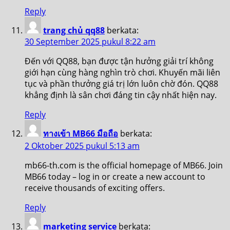
Reply
trang chủ qq88
berkata:
30 September 2025 pukul 8:22 am
Đến với QQ88, bạn được tận hưởng giải trí không
giới hạn cùng hàng nghìn trò chơi. Khuyến mãi liên
tục và phần thưởng giá trị lớn luôn chờ đón. QQ88
khẳng định là sân chơi đáng tin cậy nhất hiện nay.
Reply
ทางเข้า MB66 มือถือ
berkata:
2 Oktober 2025 pukul 5:13 am
mb66-th.com is the official homepage of MB66. Join
MB66 today – log in or create a new account to
receive thousands of exciting offers.
Reply
marketing service
berkata: