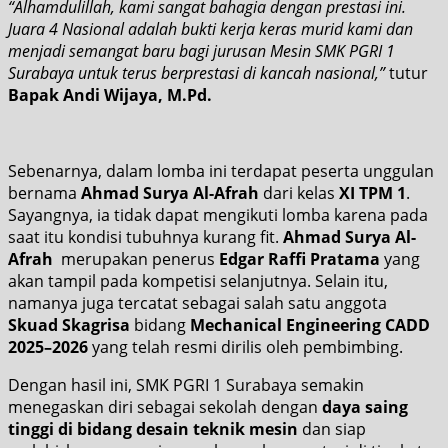
“Alhamdulillah, kami sangat bahagia dengan prestasi ini.
Juara 4 Nasional adalah bukti kerja keras murid kami dan
menjadi semangat baru bagi jurusan Mesin SMK PGRI 1
Surabaya untuk terus berprestasi di kancah nasional,”
tutur
Bapak Andi Wijaya, M.Pd.
Sebenarnya, dalam lomba ini terdapat peserta unggulan
bernama
Ahmad Surya Al-Afrah
dari kelas
XI TPM 1
.
Sayangnya, ia tidak dapat mengikuti lomba karena pada
saat itu kondisi tubuhnya kurang fit.
Ahmad Surya Al-
Afrah
merupakan penerus
Edgar Raffi Pratama
yang
akan tampil pada kompetisi selanjutnya. Selain itu,
namanya juga tercatat sebagai salah satu anggota
Skuad Skagrisa
bidang
Mechanical Engineering CADD
2025–2026
yang telah resmi dirilis oleh pembimbing.
Dengan hasil ini, SMK PGRI 1 Surabaya semakin
menegaskan diri sebagai sekolah dengan
daya saing
tinggi di bidang desain teknik mesin
dan siap