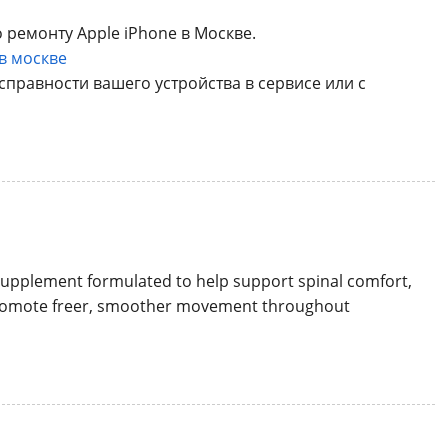
ремонту Apple iPhone в Москве.
в москве
правности вашего устройства в сервисе или с
supplement formulated to help support spinal comfort,
d promote freer, smoother movement throughout