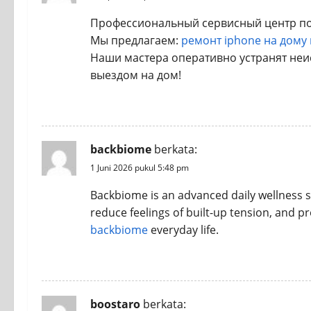
Профессиональный сервисный центр по 
Мы предлагаем:
ремонт iphone на дому 
Наши мастера оперативно устранят неис
выездом на дом!
REPLY
backbiome
berkata:
1 Juni 2026 pukul 5:48 pm
Backbiome is an advanced daily wellness 
reduce feelings of built-up tension, an
backbiome
everyday life.
REPLY
boostaro
berkata: