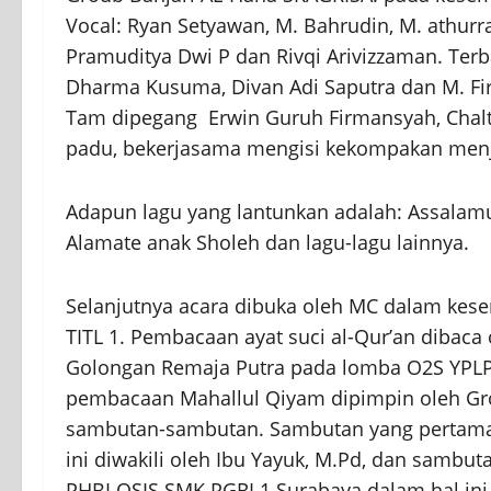
Vocal: Ryan Setyawan, M. Bahrudin, M. athurr
Pramuditya Dwi P dan Rivqi Arivizzaman. Terb
Dharma Kusuma, Divan Adi Saputra dan M. Fi
Tam dipegang Erwin Guruh Firmansyah, Chalt
padu, bekerjasama mengisi kekompakan menja
Adapun lagu yang lantunkan adalah: Assalamu
Alamate anak Sholeh dan lagu-lagu lainnya.
Selanjutnya acara dibuka oleh MC dalam kesem
TITL 1. Pembacaan ayat suci al-Qur’an dibaca o
Golongan Remaja Putra pada lomba O2S YPLP
pembacaan Mahallul Qiyam dipimpin oleh Gro
sambutan-sambutan. Sambutan yang pertama 
ini diwakili oleh Ibu Yayuk, M.Pd, dan sambut
PHBI OSIS SMK PGRI 1 Surabaya dalam hal ini d