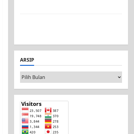
Surabaya, Ajang Unjuk Bakat Pasca-Ujian
SAS
Jurusan Mesin SMK PGRI 1 Surabaya, Raih
Juara 3 Nasional MSC CAD Competition
2026
ARSIP
Arsip