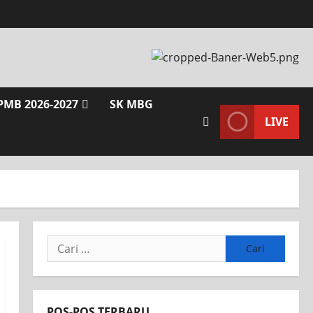
PMB 2026-2027
SK MBG
LIVE
Cari
untuk:
POS-POS TERBARU