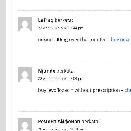
REPLY
t
i
Lafrnq
berkata:
o
22 April 2025 pukul 1:44 pm
n
nexium 40mg over the counter –
buy nexi
REPLY
Njunde
berkata:
22 April 2025 pukul 7:04 pm
buy levofloxacin without prescription –
ch
REPLY
Ремонт Айфонов
berkata:
26 April 2025 pukul 10:20 am