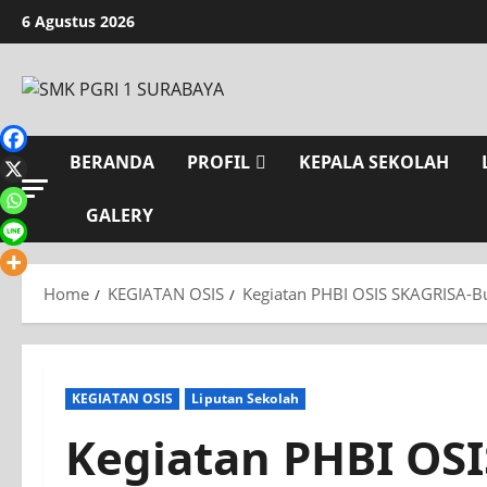
Skip
6 Agustus 2026
to
content
BERANDA
PROFIL
KEPALA SEKOLAH
GALERY
Home
KEGIATAN OSIS
Kegiatan PHBI OSIS SKAGRISA-Bu
KEGIATAN OSIS
Liputan Sekolah
Kegiatan PHBI OSI