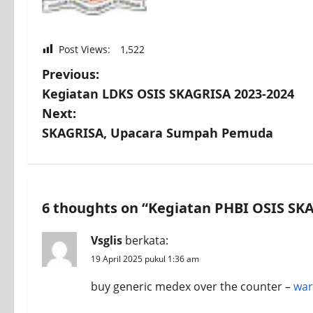
Post Views:
1,522
P
Previous:
Kegiatan LDKS OSIS SKAGRISA 2023-2024
o
Next:
s
SKAGRISA, Upacara Sumpah Pemuda
t
n
a
6 thoughts on “
Kegiatan PHBI OSIS SKA
v
Vsglis
berkata:
i
19 April 2025 pukul 1:36 am
g
buy generic medex over the counter –
war
a