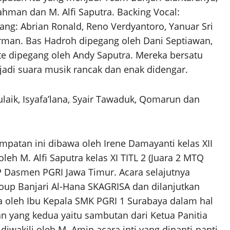
ahman dan M. Alfi Saputra. Backing Vocal:
ang: Abrian Ronald, Reno Verdyantoro, Yanuar Sri
rman. Bas Hadroh dipegang oleh Dani Septiawan,
e dipegang oleh Andy Saputra. Mereka bersatu
di suara musik rancak dan enak didengar.
laik, Isyafa’lana, Syair Tawaduk, Qomarun dan
patan ini dibawa oleh Irene Damayanti kelas XII
leh M. Alfi Saputra kelas XI TITL 2 (Juara 2 MTQ
 Dasmen PGRI Jawa Timur. Acara selajutnya
up Banjari Al-Hana SKAGRISA dan dilanjutkan
oleh Ibu Kepala SMK PGRI 1 Surabaya dalam hal
an yang kedua yaitu sambutan dari Ketua Panitia
iwakili oleh M. Amin acara inti yang dinanti-nanti