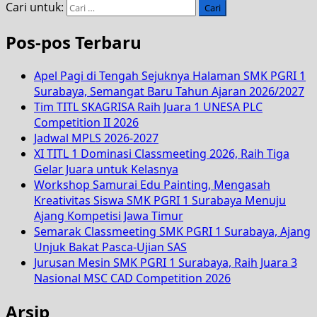
Cari untuk:
Pos-pos Terbaru
Apel Pagi di Tengah Sejuknya Halaman SMK PGRI 1
Surabaya, Semangat Baru Tahun Ajaran 2026/2027
Tim TITL SKAGRISA Raih Juara 1 UNESA PLC
Competition II 2026
Jadwal MPLS 2026-2027
XI TITL 1 Dominasi Classmeeting 2026, Raih Tiga
Gelar Juara untuk Kelasnya
Workshop Samurai Edu Painting, Mengasah
Kreativitas Siswa SMK PGRI 1 Surabaya Menuju
Ajang Kompetisi Jawa Timur
Semarak Classmeeting SMK PGRI 1 Surabaya, Ajang
Unjuk Bakat Pasca-Ujian SAS
Jurusan Mesin SMK PGRI 1 Surabaya, Raih Juara 3
Nasional MSC CAD Competition 2026
Arsip