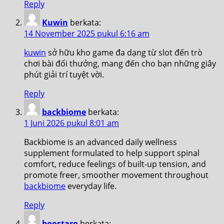
Reply
Kuwin
berkata:
14 November 2025 pukul 6:16 am
kuwin
sở hữu kho game đa dạng từ slot đến trò
chơi bài đổi thưởng, mang đến cho bạn những giây
phút giải trí tuyệt vời.
Reply
backbiome
berkata:
1 Juni 2026 pukul 8:01 am
Backbiome is an advanced daily wellness
supplement formulated to help support spinal
comfort, reduce feelings of built-up tension, and
promote freer, smoother movement throughout
backbiome
everyday life.
Reply
boostaro
berkata: