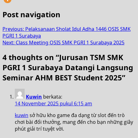
Post navigation
Previous:
Pelaksanaan Sholat Idul Adha 1446 OSIS SMK
PGRI 1 Surabaya
Next:
Class Meeting OSIS SMK PGRI 1 Surabaya 2025
4 thoughts on “
Jurusan TSM SMK
PGRI 1 Surabaya Datangi Langsung
Seminar AHM BEST Student 2025
”
Kuwin
berkata:
14 November 2025 pukul 6:15 am
kuwin
sở hữu kho game đa dạng từ slot đến trò
chơi bài đổi thưởng, mang đến cho bạn những giây
phút giải trí tuyệt vời.