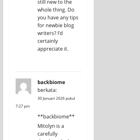
still new to the
whole thing. Do
you have any tips
for newbie blog
writers? I’d
certainly
appreciate it.
REPLY
backbiome
berkata:
30 Januari 2026 pukul
7:27 pm
**backbiome**
Mitolyn is a
carefully