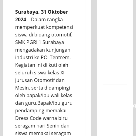
SKAGRISA
Surabaya, 31 Oktober
Raih
2024
– Dalam rangka
Juara 1
memperkuat kompetensi
UNESA
siswa di bidang otomotif,
PLC
SMK PGRI 1 Surabaya
Competition
mengadakan kunjungan
II 2026
industri ke PO. Tentrem.
Jadwal
Kegiatan ini diikuti oleh
MPLS
seluruh siswa kelas XI
2026-2027
jurusan Otomotif dan
Mesin, serta didampingi
XI TITL 1
oleh bapak/ibu wali kelas
Dominasi
dan guru.Bapak/ibu guru
Classmeeting
pendamping memakai
2026,
Dress Code warna biru
Raih Tiga
seragam hari Senin dan
Gelar
siswa memakai seragam
Juara