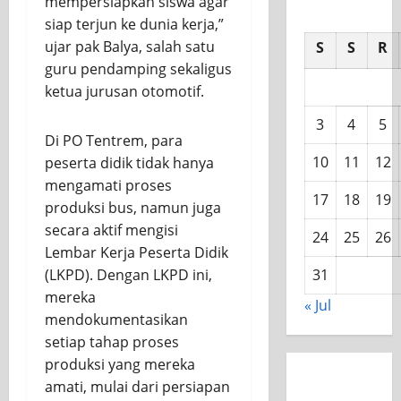
mempersiapkan siswa agar
siap terjun ke dunia kerja,”
ujar pak Balya, salah satu
S
S
R
guru pendamping sekaligus
ketua jurusan otomotif.
3
4
5
Di PO Tentrem, para
10
11
12
peserta didik tidak hanya
mengamati proses
17
18
19
produksi bus, namun juga
secara aktif mengisi
24
25
26
Lembar Kerja Peserta Didik
31
(LKPD). Dengan LKPD ini,
mereka
« Jul
mendokumentasikan
setiap tahap proses
produksi yang mereka
amati, mulai dari persiapan