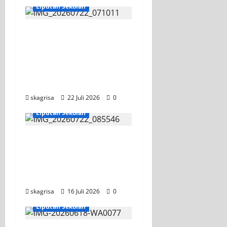
Liputan Sekolah
Apel Pagi di Tengah
Sejuknya Halaman
SMK PGRI 1 Surabaya,
Semangat Baru Tahun
Ajaran 2026/2027
skagrisa
22 Juli 2026
0
Jurusan TITL
Liputan Sekolah
Tim TITL SKAGRISA
Raih Juara 1 UNESA
PLC Competition II
2026
skagrisa
16 Juli 2026
0
KEGIATAN OSIS
Liputan Sekolah