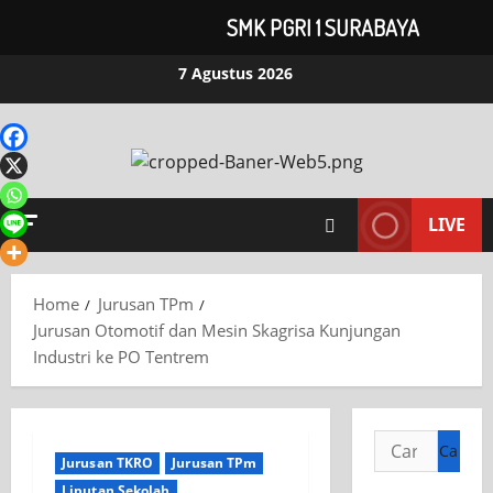
SMK PGRI 1 SURABAYA
Skip
7 Agustus 2026
to
content
LIVE
Home
Jurusan TPm
Jurusan Otomotif dan Mesin Skagrisa Kunjungan
Industri ke PO Tentrem
Cari
Jurusan TKRO
Jurusan TPm
untuk:
Liputan Sekolah