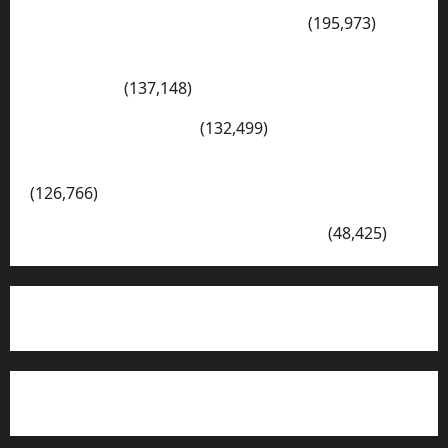
PENGARAHAN, BAHAYA GENGSTER
(195,973)
Konsep Merdeka Belajar Menurut Ki Hajar
Dewantara
(137,148)
Cerita Hari Ini di Bali
(132,499)
Kegiatan Ambalan Gatot Kaca SKAGRISA
(126,766)
VISI DAN MISI SMK PGRI 1 SURABAYA
(48,425)