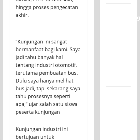
hingga proses pengecatan
Semarak
akhir.
Classmeeting
SMK PGRI
1
Surabaya,
“Kunjungan ini sangat
Ajang
bermanfaat bagi kami. Saya
Unjuk
jadi tahu banyak hal
Bakat
tentang industri otomotif,
Pasca-
terutama pembuatan bus.
Ujian SAS
Dulu saya hanya melihat
bus jadi, tapi sekarang saya
Jurusan
tahu prosesnya seperti
Mesin
apa,” ujar salah satu siswa
SMK PGRI
peserta kunjungan
1
Surabaya,
Kunjungan industri ini
Raih
bertujuan untuk
Juara 3