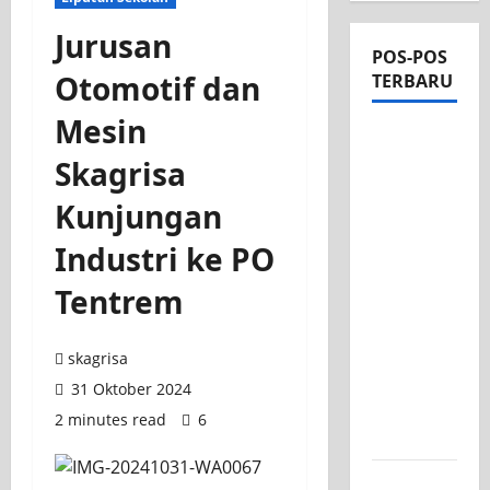
Jurusan
POS-POS
Otomotif dan
TERBARU
Mesin
Apel Pagi
di Tengah
Skagrisa
Sejuknya
Kunjungan
Halaman
SMK PGRI
Industri ke PO
1
Tentrem
Surabaya,
Semangat
Baru
skagrisa
Tahun
31 Oktober 2024
Ajaran
2 minutes read
6
2026/2027
Tim TITL