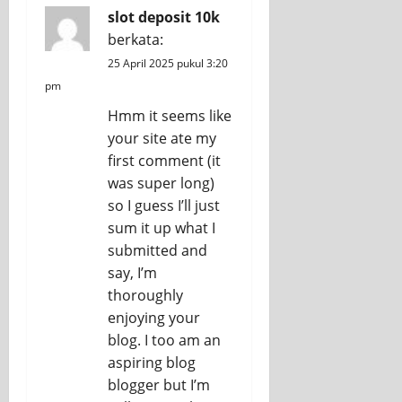
slot deposit 10k
berkata:
25 April 2025 pukul 3:20
pm
Hmm it seems like
your site ate my
first comment (it
was super long)
so I guess I’ll just
sum it up what I
submitted and
say, I’m
thoroughly
enjoying your
blog. I too am an
aspiring blog
blogger but I’m