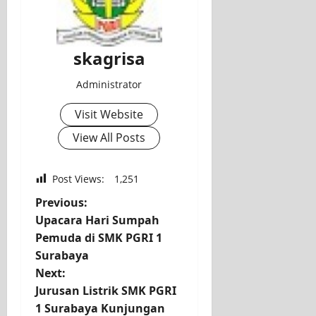
skagrisa
Administrator
Visit Website
View All Posts
Post Views:
1,251
P
Previous:
Upacara Hari Sumpah
o
Pemuda di SMK PGRI 1
Surabaya
s
Next:
t
Jurusan Listrik SMK PGRI
1 Surabaya Kunjungan