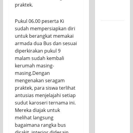
praktek.
untuk
Kelasnya
Pukul 06.00 peserta Ki
Workshop
sudah mempersiapkan diri
Samurai
untuk berangkat memakai
Edu
armada dua Bus dan sesuai
Painting,
diperkirakan pukul 9
Mengasah
malam sudah kembali
Kreativitas
kerumah masing-
Siswa
masing.Dengan
SMK PGRI
mengenakan seragam
1
praktek, para siswa terlihat
Surabaya
antusias menjelajahi setiap
Menuju
sudut karoseri ternama ini.
Ajang
Mereka diajak untuk
Kompetisi
melihat langsung
Jawa
bagaimana rangka bus
Timur
dirakit, interior didesain,