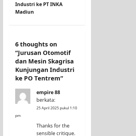
n
Industri ke PT INKA
Madiun
a
v
i
6 thoughts on
“
Jurusan Otomotif
g
dan Mesin Skagrisa
a
Kunjungan Industri
ke PO Tentrem
”
t
i
empire 88
berkata:
o
25 April 2025 pukul 1:10
n
pm
Thanks for the
sensible critique.