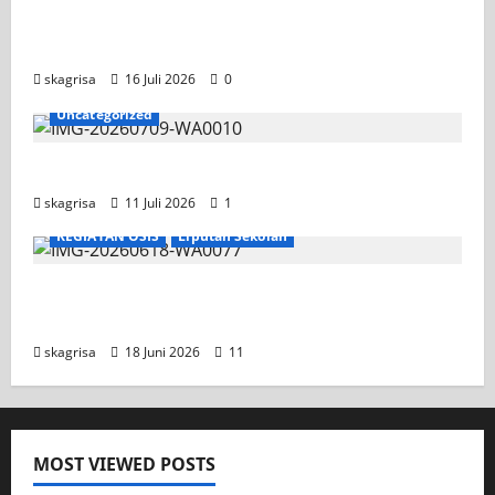
Tim TITL SKAGRISA Raih Juara 1 UNESA PLC
Competition II 2026
skagrisa
16 Juli 2026
0
Uncategorized
Jadwal MPLS 2026-2027
skagrisa
11 Juli 2026
1
KEGIATAN OSIS
Liputan Sekolah
XI TITL 1 Dominasi Classmeeting 2026, Raih
Tiga Gelar Juara untuk Kelasnya
skagrisa
18 Juni 2026
11
MOST VIEWED POSTS