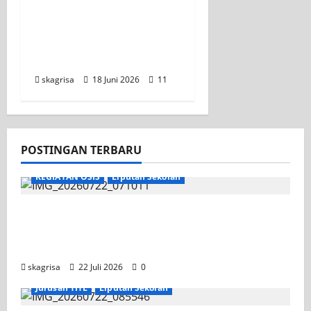
XI TITL 1 Dominasi
Classmeeting 2026,
Raih Tiga Gelar Juara
untuk Kelasnya
skagrisa
18 Juni 2026
11
POSTINGAN TERBARU
KEGIATAN OSIS
Liputan Sekolah
Apel Pagi di Tengah Sejuknya Halaman
SMK PGRI 1 Surabaya, Semangat Baru
Tahun Ajaran 2026/2027
skagrisa
22 Juli 2026
0
Jurusan TITL
Liputan Sekolah