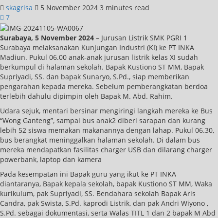
skagrisa
5 November 2024
3 minutes read
7
Surabaya, 5 November 2024
– Jurusan Listrik SMK PGRI 1
Surabaya melaksanakan Kunjungan Industri (KI) ke PT INKA
Madiun. Pukul 06.00 anak-anak jurusan listrik kelas XI sudah
berkumpul di halaman sekolah. Bapak Kustiono ST MM, Bapak
Supriyadi, SS. dan bapak Sunaryo, S.Pd., siap memberikan
pengarahan kepada mereka. Sebelum pemberangkatan berdoa
terlebih dahulu dipimpin oleh Bapak M. Abd. Rahim.
Udara sejuk, mentari bersinar mengiringi langkah mereka ke Bus
“Wong Ganteng”, sampai bus anak2 diberi sarapan dan kurang
lebih 52 siswa memakan makanannya dengan lahap. Pukul 06.30,
bus berangkat meninggalkan halaman sekolah. Di dalam bus
mereka mendapatkan fasilitas charger USB dan dilarang charger
powerbank, laptop dan kamera
Pada kesempatan ini Bapak guru yang ikut ke PT INKA
diantaranya, Bapak kepala sekolah, bapak Kustiono ST MM, Waka
kurikulum, pak Supriyadi, SS. Bendahara sekolah Bapak Aris
Candra, pak Swista, S.Pd. kaprodi Listrik, dan pak Andri Wiyono ,
S.Pd. sebagai dokumentasi, serta Walas TITL 1 dan 2 bapak M Abd