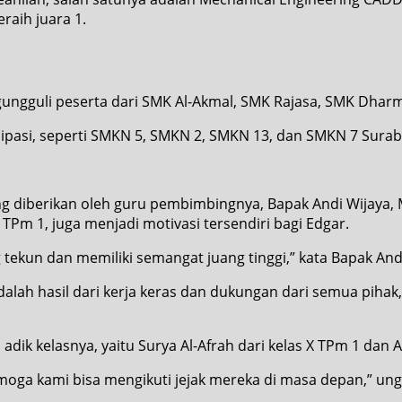
raih juara 1.
engungguli peserta dari SMK Al-Akmal, SMK Rajasa, SMK Dha
sipasi, seperti SMKN 5, SMKN 2, SMKN 13, dan SMKN 7 Surab
ng diberikan oleh guru pembimbingnya, Bapak Andi Wijaya, M
XII TPm 1, juga menjadi motivasi tersendiri bagi Edgar.
tekun dan memiliki semangat juang tinggi,” kata Bapak Andi
adalah hasil dari kerja keras dan dukungan dari semua piha
adik kelasnya, yaitu Surya Al-Afrah dari kelas X TPm 1 dan 
emoga kami bisa mengikuti jejak mereka di masa depan,” ung