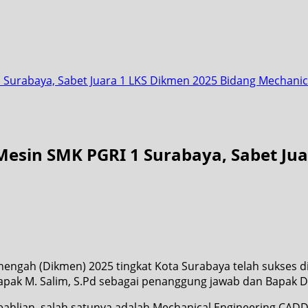
1 Surabaya, Sabet Juara 1 LKS Dikmen 2025 Bidang Mechani
 Mesin SMK PGRI 1 Surabaya, Sabet Ju
engah (Dikmen) 2025 tingkat Kota Surabaya telah sukses d
ak M. Salim, S.Pd sebagai penanggung jawab dan Bapak Didi
hlian, salah satunya adalah Mechanical Engineering CADD. 