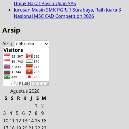
Unjuk Bakat Pasca-Ujian SAS
Jurusan Mesin SMK PGRI 1 Surabaya, Raih Juara 3
Nasional MSC CAD Competition 2026
Arsip
Arsip
Agustus 2026
S
S
R
K
J
S
M
1
2
3
4
5
6
7
8
9
10
11
12
13
14
15
16
17
18
19
20
21
22
23