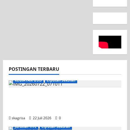
POSTINGAN TERBARU
KEGIATAN OSIS
Liputan Sekolah
Apel Pagi di Tengah Sejuknya Halaman
SMK PGRI 1 Surabaya, Semangat Baru
Tahun Ajaran 2026/2027
skagrisa
22 Juli 2026
0
Jurusan TITL
Liputan Sekolah