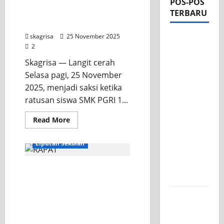
POS-POS
Upacara Hari Guru
TERBARU
Nasional (HGN) 2025
skagrisa
25 November 2025
Apel Pagi
2
di Tengah
Skagrisa — Langit cerah
Sejuknya
Selasa pagi, 25 November
Halaman
2025, menjadi saksi ketika
SMK PGRI
ratusan siswa SMK PGRI 1...
1
Surabaya,
Read More
Semangat
INFORMASI SEKOLAH
Baru
Liputan Sekolah
Tahun
Ajaran
Sekolah Disiplin, Siswa
2026/2027
Berkarakter, Semangat
Baru dari Rapat
Tim TITL
Koordinasi Wali Kelas &
SKAGRISA
Petugas Piket SMK PGRI 1
Raih