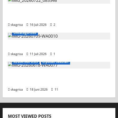
Tim TITL SKAGRISA Raih Juara 1 UNESA PLC
Competition II 2026
skagrisa
16 Juli 2026
2
Uncategorized
Jadwal MPLS 2026-2027
skagrisa
11 Juli 2026
1
KEGIATAN OSIS
Liputan Sekolah
XI TITL 1 Dominasi Classmeeting 2026, Raih
Tiga Gelar Juara untuk Kelasnya
skagrisa
18 Juni 2026
11
MOST VIEWED POSTS