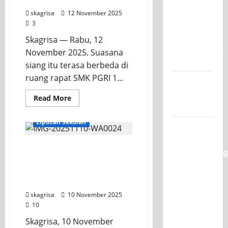
Surabaya
Juara 1
skagrisa
12 November 2025
UNESA
3
PLC
Skagrisa — Rabu, 12
Competition
November 2025. Suasana
II 2026
siang itu terasa berbeda di
ruang rapat SMK PGRI 1...
Jadwal
MPLS
Read More
2026-2027
KEGIATAN OSIS
Liputan Sekolah
XI TITL 1
Dominasi
Kegiatan Upacara
Classmeeting
Memperingati Hari
2026,
Pahlawan OSIS SMK PGRI
Raih Tiga
1 Surabaya
Gelar
skagrisa
10 November 2025
Juara
10
untuk
Skagrisa, 10 November