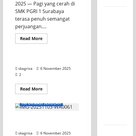
Kelasnya
2025 — Pagi yang cerah di
SMK PGRI 1 Surabaya
Workshop
terasa penuh semangat
Samurai
perjuangan....
Edu
Painting,
Read More
Mengasah
Galery
Kreativitas
Siswa
Vidio Kegiatan TKA
SMK PGRI
skagrisa
6 November 2025
1
2
Surabaya
Menuju
Read More
Ajang
Education
Kompetisi
INFORMASI SEKOLAH
Jawa
Pelaksaan TKA 2025, SMK
Timur
PGRI 1 Surabaya
Semarak
skagrisa
6 November 2025