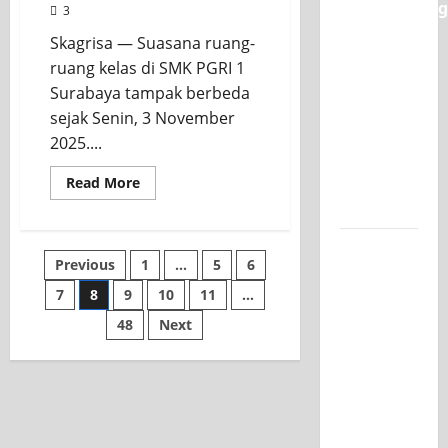
Classmeeting
3
SMK PGRI
Skagrisa — Suasana ruang-
1
ruang kelas di SMK PGRI 1
Surabaya,
Surabaya tampak berbeda
Ajang
sejak Senin, 3 November
Unjuk
2025....
Bakat
Pasca-
Read More
Ujian SAS
Jurusan
Previous
1
…
5
6
Mesin
7
8
9
10
11
…
SMK PGRI
1
48
Next
Surabaya,
Raih
Juara 3
Nasional