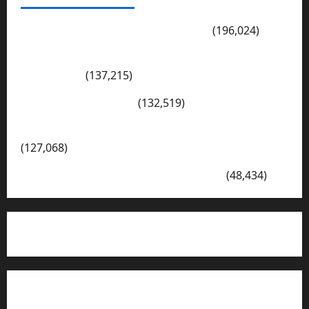
PENGARAHAN, BAHAYA GENGSTER
(196,024)
Konsep Merdeka Belajar Menurut Ki Hajar
Dewantara
(137,215)
Cerita Hari Ini di Bali
(132,519)
Kegiatan Ambalan Gatot Kaca SKAGRISA
(127,068)
VISI DAN MISI SMK PGRI 1 SURABAYA
(48,434)