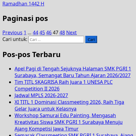
Ramadhan 1442 H
Paginasi pos
Previous
1
…
44
45
46
47
48
Next
Cari untuk:
Pos-pos Terbaru
Apel Pagi di Tengah Sejuknya Halaman SMK PGRI 1
Surabaya, Semangat Baru Tahun Ajaran 2026/2027
Tim TITL SKAGRISA Raih Juara 1 UNESA PLC
Competition II 2026
Jadwal MPLS 2026-2027
XI TITL 1 Dominasi Classmeeting 2026, Raih Tiga
Gelar Juara untuk Kelasnya
Workshop Samurai Edu Painting, Mengasah
Kreativitas Siswa SMK PGRI 1 Surabaya Menuju
Ajang Kompetisi Jawa Timur
Semarak Classmeeting SMK PGRI 1 Surabaya, Ajang