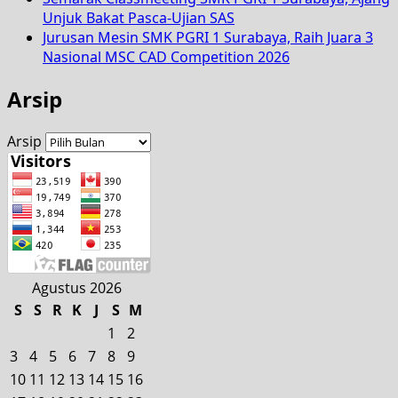
Unjuk Bakat Pasca-Ujian SAS
Jurusan Mesin SMK PGRI 1 Surabaya, Raih Juara 3
Nasional MSC CAD Competition 2026
Arsip
Arsip
Agustus 2026
S
S
R
K
J
S
M
1
2
3
4
5
6
7
8
9
10
11
12
13
14
15
16