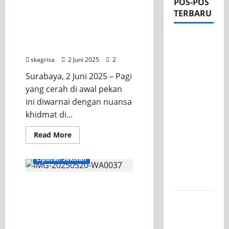
POS-POS
Semangat Kebersamaan
TERBARU
di Upacara Hari Kelahiran
Pancasila SMK PGRI 1
Apel Pagi
Surabaya
di Tengah
skagrisa
2 Juni 2025
2
Sejuknya
Surabaya, 2 Juni 2025 – Pagi
Halaman
yang cerah di awal pekan
SMK PGRI
ini diwarnai dengan nuansa
1
khidmat di...
Surabaya,
Semangat
Read
Read More
Baru
more
KEGIATAN OSIS
about
Tahun
Semangat
Liputan Sekolah
Kebersamaan
Ajaran
di
Upacara
2026/2027
Semangat Kebangkitan
Hari
Kelahiran
Nasional dan Prestasi
Pancasila
Tim TITL
SMK
Gemilang di SMK PGRI 1
SKAGRISA
PGRI
Surabaya
1
Raih
Surabaya