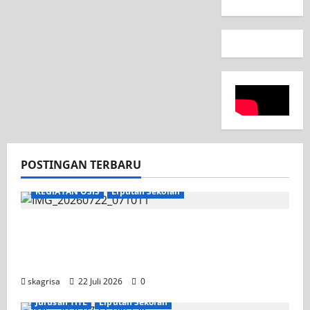
POSTINGAN TERBARU
KEGIATAN OSIS
Liputan Sekolah
Apel Pagi di Tengah Sejuknya Halaman
SMK PGRI 1 Surabaya, Semangat Baru
Tahun Ajaran 2026/2027
skagrisa
22 Juli 2026
0
Jurusan TITL
Liputan Sekolah