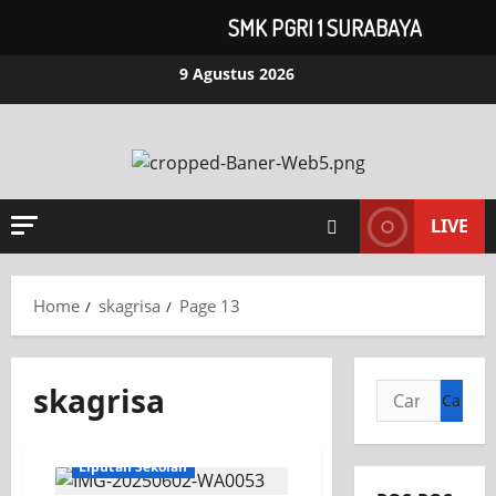
SMK PGRI 1 SURABAYA
Skip
9 Agustus 2026
to
content
LIVE
Home
skagrisa
Page 13
skagrisa
Cari
untuk:
KEGIATAN OSIS
Liputan Sekolah