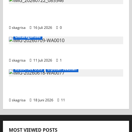
Tim TITL SKAGRISA Raih Juara 1 UNESA PLC
Competition II 2026
skagrisa
16 Juli 2026
0
Uncategorized
Jadwal MPLS 2026-2027
skagrisa
11 Juli 2026
1
KEGIATAN OSIS
Liputan Sekolah
XI TITL 1 Dominasi Classmeeting 2026, Raih
Tiga Gelar Juara untuk Kelasnya
skagrisa
18 Juni 2026
11
MOST VIEWED POSTS