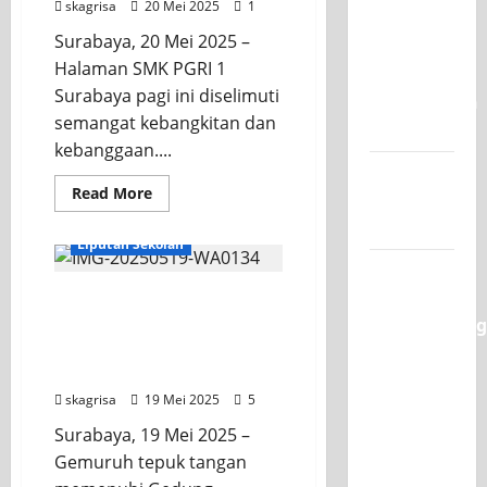
skagrisa
20 Mei 2025
1
Juara 1
Surabaya, 20 Mei 2025 –
UNESA
Halaman SMK PGRI 1
PLC
Surabaya pagi ini diselimuti
Competition
semangat kebangkitan dan
II 2026
kebanggaan....
Jadwal
Read
Read More
MPLS
more
Jurusan TPm
about
2026-2027
Semangat
Liputan Sekolah
Kebangkitan
Nasional
XI TITL 1
dan
Dominasi
Bintang Baru dari SMK
Prestasi
Gemilang
PGRI 1 Surabaya, Edgar
Classmeeting
di
SMK
Rafif Pratama Sabet Juara
2026,
PGRI
2 MEDC 2025
1
Raih Tiga
Surabaya
skagrisa
19 Mei 2025
5
Gelar
Juara
Surabaya, 19 Mei 2025 –
untuk
Gemuruh tepuk tangan