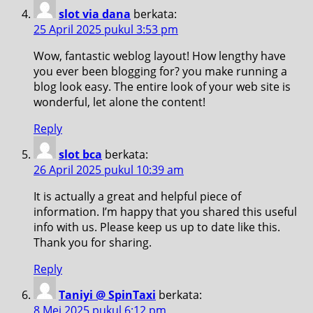
slot via dana
berkata:
25 April 2025 pukul 3:53 pm
Wow, fantastic weblog layout! How lengthy have
you ever been blogging for? you make running a
blog look easy. The entire look of your web site is
wonderful, let alone the content!
Reply
slot bca
berkata:
26 April 2025 pukul 10:39 am
It is actually a great and helpful piece of
information. I’m happy that you shared this useful
info with us. Please keep us up to date like this.
Thank you for sharing.
Reply
Taniyi @ SpinTaxi
berkata:
8 Mei 2025 pukul 6:12 pm