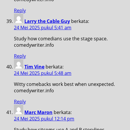
Reply
Larry the Cable Guy
berkata:
24 Mei 2025 pukul 5:41 am
Study how comedians use the stage space.
comedywriter.info
Reply
Tim Vine
berkata:
24 Mei 2025 pukul 5:48 am
Witty comebacks work best when unexpected.
comedywriter.info
Reply
Marc Maron
berkata:
24 Mei 2025 pukul 12:14 pm
Study how sitcoms use A and B storylines.