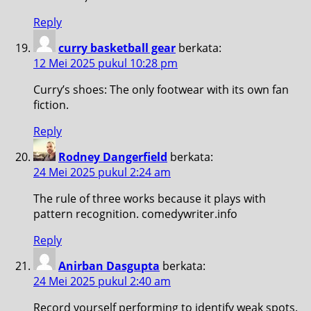
Reply
curry basketball gear
berkata:
12 Mei 2025 pukul 10:28 pm
Curry’s shoes: The only footwear with its own fan
fiction.
Reply
Rodney Dangerfield
berkata:
24 Mei 2025 pukul 2:24 am
The rule of three works because it plays with
pattern recognition. comedywriter.info
Reply
Anirban Dasgupta
berkata:
24 Mei 2025 pukul 2:40 am
Record yourself performing to identify weak spots.