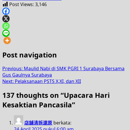
Post Views:
3,146
Post navigation
Previous:
Maulid Nabi di SMK PGRI 1 Surabaya Bersama
Gus Gaulnya Surabaya
Next:
Pelaksanaan PSTS X,XI, dan XII
137 thoughts on “
Upacara Hari
Kesaktian Pancasila
”
店舖清拆還原
berkata:
24 April 2025 pukul 6:00 am